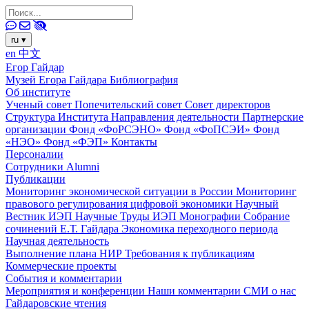
ru
▾
en
中文
Егор Гайдар
Музей Егора Гайдара
Библиография
Об институте
Ученый совет
Попечительский совет
Совет директоров
Структура Института
Направления деятельности
Партнерские
организации
Фонд «ФоРСЭНО»
Фонд «ФоПСЭИ»
Фонд
«НЭО»
Фонд «ФЭП»
Контакты
Персоналии
Сотрудники
Alumni
Публикации
Мониторинг экономической ситуации в России
Мониторинг
правового регулирования цифровой экономики
Научный
Вестник ИЭП
Научные Труды ИЭП
Монографии
Собрание
сочинений Е.Т. Гайдара
Экономика переходного периода
Научная деятельность
Выполнение плана НИР
Требования к публикациям
Коммерческие проекты
События и комментарии
Мероприятия и конференции
Наши комментарии
СМИ о нас
Гайдаровские чтения