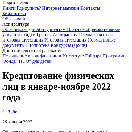
Издательство
Книги
Где купить?
Интернет-магазин
Контакты
Библиотека
Образование
Аспирантура
Об аспирантуре
Абитуриентам
Платные образовательные
услуги и скидки
Гранты
Аспирантам
Государственная
итоговая аттестация
Итоговая аттестация
Нормативные
документы
Библиотека
Конкурсы (архив)
Дополнительное образование
Повышение квалификации в Институте Гайдара
Программы
Фонда "НЭО" для детей
Кредитование физических
лиц в январе-ноябре 2022
года
С. Зубов
26 января 2023
Обострение геополитического конфликта и введение