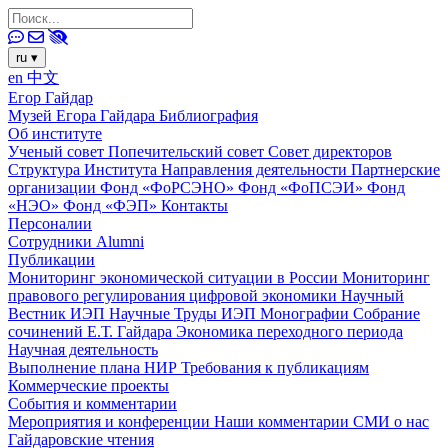
ru
▾
en
中文
Егор Гайдар
Музей Егора Гайдара
Библиография
Об институте
Ученый совет
Попечительский совет
Совет директоров
Структура Института
Направления деятельности
Партнерские
организации
Фонд «ФоРСЭНО»
Фонд «ФоПСЭИ»
Фонд
«НЭО»
Фонд «ФЭП»
Контакты
Персоналии
Сотрудники
Alumni
Публикации
Мониторинг экономической ситуации в России
Мониторинг
правового регулирования цифровой экономики
Научный
Вестник ИЭП
Научные Труды ИЭП
Монографии
Собрание
сочинений Е.Т. Гайдара
Экономика переходного периода
Научная деятельность
Выполнение плана НИР
Требования к публикациям
Коммерческие проекты
События и комментарии
Мероприятия и конференции
Наши комментарии
СМИ о нас
Гайдаровские чтения