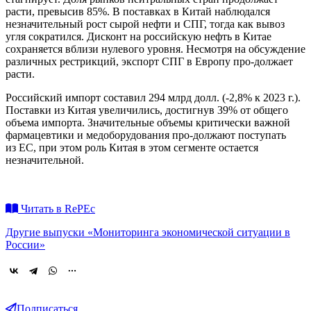
расти, превысив 85%. В поставках в Китай наблюдался
незначительный рост сырой нефти и СПГ, тогда как вывоз
угля сократился. Дисконт на российскую нефть в Китае
сохраняется вблизи нулевого уровня. Несмотря на обсуждение
различных рестрикций, экспорт СПГ в Европу
про-должает
расти.
Российский импорт составил 294 млрд долл. (-2,8% к 2023 г.).
Поставки из Китая увеличились, достигнув 39% от общего
объема импорта. Значительные объемы критически важной
фармацевтики и медоборудования
про-должают
поступать
из ЕС, при этом роль Китая в этом сегменте остается
незначительной.
Читать в RePEc
Другие выпуски «Мониторинга экономической ситуации в
России»
Подписаться