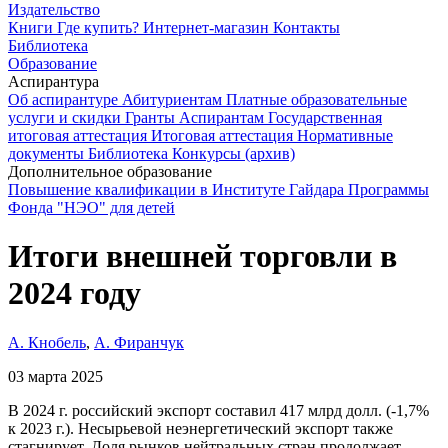
Издательство
Книги
Где купить?
Интернет-магазин
Контакты
Библиотека
Образование
Аспирантура
Об аспирантуре
Абитуриентам
Платные образовательные
услуги и скидки
Гранты
Аспирантам
Государственная
итоговая аттестация
Итоговая аттестация
Нормативные
документы
Библиотека
Конкурсы (архив)
Дополнительное образование
Повышение квалификации в Институте Гайдара
Программы
Фонда "НЭО" для детей
Итоги внешней торговли в
2024 году
А. Кнобель
,
А. Фиранчук
03 марта 2025
В 2024 г. российский экспорт составил 417 млрд долл. (-1,7%
к 2023 г.). Несырьевой неэнергетический экспорт также
стагнирует. Доля рынков нейтральных стран продолжает