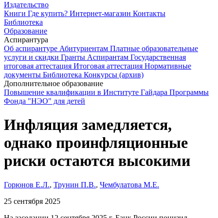
Издательство
Книги
Где купить?
Интернет-магазин
Контакты
Библиотека
Образование
Аспирантура
Об аспирантуре
Абитуриентам
Платные образовательные
услуги и скидки
Гранты
Аспирантам
Государственная
итоговая аттестация
Итоговая аттестация
Нормативные
документы
Библиотека
Конкурсы (архив)
Дополнительное образование
Повышение квалификации в Институте Гайдара
Программы
Фонда "НЭО" для детей
Инфляция замедляется,
однако проинфляционные
риски остаются высокими
Горюнов Е.Л.
,
Трунин П.В.
,
Чембулатова М.Е.
25 сентября 2025
На заседании 12 сентября 2025 г. Банк России понизил