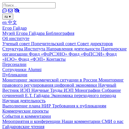
ru
▾
en
中文
Егор Гайдар
Музей Егора Гайдара
Библиография
Об институте
Ученый совет
Попечительский совет
Совет директоров
Структура Института
Направления деятельности
Партнерские
организации
Фонд «ФоРСЭНО»
Фонд «ФоПСЭИ»
Фонд
«НЭО»
Фонд «ФЭП»
Контакты
Персоналии
Сотрудники
Alumni
Публикации
Мониторинг экономической ситуации в России
Мониторинг
правового регулирования цифровой экономики
Научный
Вестник ИЭП
Научные Труды ИЭП
Монографии
Собрание
сочинений Е.Т. Гайдара
Экономика переходного периода
Научная деятельность
Выполнение плана НИР
Требования к публикациям
Коммерческие проекты
События и комментарии
Мероприятия и конференции
Наши комментарии
СМИ о нас
Гайдаровские чтения