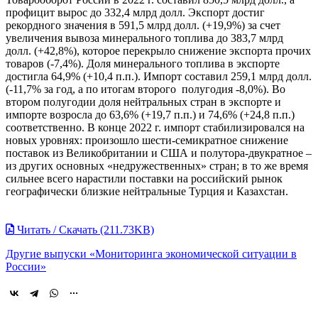
профицит вырос до 332,4 млрд долл. Экспорт достиг
рекордного значения в 591,5 млрд долл. (+19,9%) за счет
увеличения вывоза минерального топлива до 383,7 млрд
долл. (+42,8%), которое перекрыло снижение экспорта прочих
товаров (-7,4%). Доля минерального топлива в экспорте
достигла 64,9% (+10,4 п.п.). Импорт составил 259,1 млрд долл.
(-11,7% за год, а по итогам второго полугодия -8,0%). Во
втором полугодии доля нейтральных стран в экспорте и
импорте возросла до 63,6% (+19,7 п.п.) и 74,6% (+24,8 п.п.)
соответственно. В конце 2022 г. импорт стабилизировался на
новых уровнях: произошло шести-семикратное снижение
поставок из Великобритании и США и полутора-двукратное –
из других основных «недружественных» стран; в то же время
сильнее всего нарастили поставки на российский рынок
географически близкие нейтральные Турция и Казахстан.
Читать / Скачать (211.73KB)
Другие выпуски «Мониторинга экономической ситуации в
России»