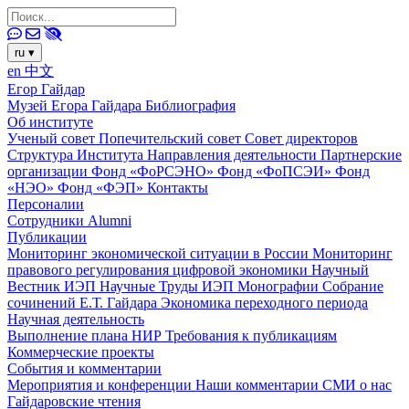
ru
▾
en
中文
Егор Гайдар
Музей Егора Гайдара
Библиография
Об институте
Ученый совет
Попечительский совет
Совет директоров
Структура Института
Направления деятельности
Партнерские
организации
Фонд «ФоРСЭНО»
Фонд «ФоПСЭИ»
Фонд
«НЭО»
Фонд «ФЭП»
Контакты
Персоналии
Сотрудники
Alumni
Публикации
Мониторинг экономической ситуации в России
Мониторинг
правового регулирования цифровой экономики
Научный
Вестник ИЭП
Научные Труды ИЭП
Монографии
Собрание
сочинений Е.Т. Гайдара
Экономика переходного периода
Научная деятельность
Выполнение плана НИР
Требования к публикациям
Коммерческие проекты
События и комментарии
Мероприятия и конференции
Наши комментарии
СМИ о нас
Гайдаровские чтения