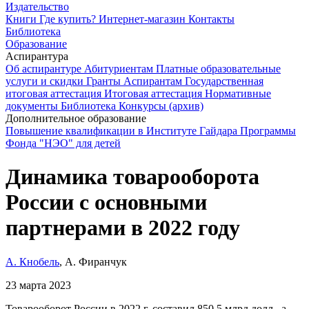
Издательство
Книги
Где купить?
Интернет-магазин
Контакты
Библиотека
Образование
Аспирантура
Об аспирантуре
Абитуриентам
Платные образовательные
услуги и скидки
Гранты
Аспирантам
Государственная
итоговая аттестация
Итоговая аттестация
Нормативные
документы
Библиотека
Конкурсы (архив)
Дополнительное образование
Повышение квалификации в Институте Гайдара
Программы
Фонда "НЭО" для детей
Динамика товарооборота
России с основными
партнерами в 2022 году
А. Кнобель
, А. Фиранчук
23 марта 2023
Товарооборот России в 2022 г. составил 850,5 млрд долл., а