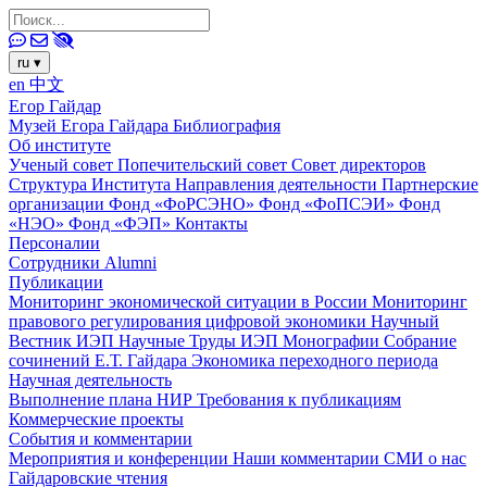
ru
▾
en
中文
Егор Гайдар
Музей Егора Гайдара
Библиография
Об институте
Ученый совет
Попечительский совет
Совет директоров
Структура Института
Направления деятельности
Партнерские
организации
Фонд «ФоРСЭНО»
Фонд «ФоПСЭИ»
Фонд
«НЭО»
Фонд «ФЭП»
Контакты
Персоналии
Сотрудники
Alumni
Публикации
Мониторинг экономической ситуации в России
Мониторинг
правового регулирования цифровой экономики
Научный
Вестник ИЭП
Научные Труды ИЭП
Монографии
Собрание
сочинений Е.Т. Гайдара
Экономика переходного периода
Научная деятельность
Выполнение плана НИР
Требования к публикациям
Коммерческие проекты
События и комментарии
Мероприятия и конференции
Наши комментарии
СМИ о нас
Гайдаровские чтения