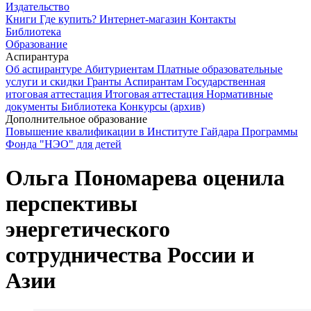
Издательство
Книги
Где купить?
Интернет-магазин
Контакты
Библиотека
Образование
Аспирантура
Об аспирантуре
Абитуриентам
Платные образовательные
услуги и скидки
Гранты
Аспирантам
Государственная
итоговая аттестация
Итоговая аттестация
Нормативные
документы
Библиотека
Конкурсы (архив)
Дополнительное образование
Повышение квалификации в Институте Гайдара
Программы
Фонда "НЭО" для детей
Ольга Пономарева оценила
перспективы
энергетического
сотрудничества России и
Азии