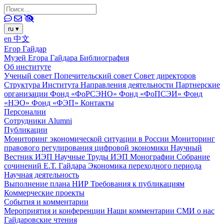
ru
▾
en
中文
Егор Гайдар
Музей Егора Гайдара
Библиография
Об институте
Ученый совет
Попечительский совет
Совет директоров
Структура Института
Направления деятельности
Партнерские
организации
Фонд «ФоРСЭНО»
Фонд «ФоПСЭИ»
Фонд
«НЭО»
Фонд «ФЭП»
Контакты
Персоналии
Сотрудники
Alumni
Публикации
Мониторинг экономической ситуации в России
Мониторинг
правового регулирования цифровой экономики
Научный
Вестник ИЭП
Научные Труды ИЭП
Монографии
Собрание
сочинений Е.Т. Гайдара
Экономика переходного периода
Научная деятельность
Выполнение плана НИР
Требования к публикациям
Коммерческие проекты
События и комментарии
Мероприятия и конференции
Наши комментарии
СМИ о нас
Гайдаровские чтения