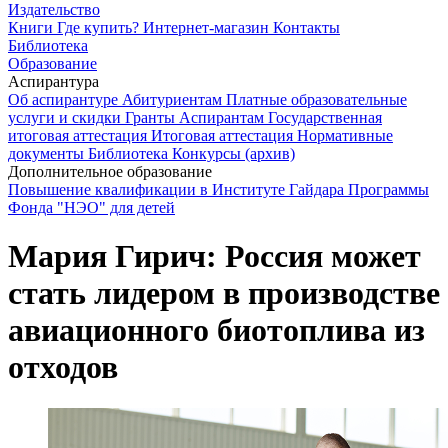
Издательство
Книги
Где купить?
Интернет-магазин
Контакты
Библиотека
Образование
Аспирантура
Об аспирантуре
Абитуриентам
Платные образовательные
услуги и скидки
Гранты
Аспирантам
Государственная
итоговая аттестация
Итоговая аттестация
Нормативные
документы
Библиотека
Конкурсы (архив)
Дополнительное образование
Повышение квалификации в Институте Гайдара
Программы
Фонда "НЭО" для детей
Мария Гирич: Россия может
стать лидером в производстве
авиационного биотоплива из
отходов