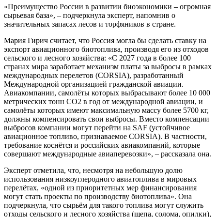
«Преимущество России в развитии биоэкономики – огромная
сырьевая база», – подчеркнула эксперт, напомнив о
значительных запасах лесов и торфяников в стране.
Мария Гирич считает, что Россия могла бы сделать ставку на
экспорт авиационного биотоплива, производя его из отходов
сельского и лесного хозяйства: «С 2027 года в более 100
странах мира заработает механизм платы за выбросы в рамках
международных перелетов (CORSIA), разработанный
Международной организацией гражданской авиации.
Авиакомпании, самолёты которых выбрасывают более 10 000
метрических тонн CO2 в год от международной авиации, и
самолёты которых имеют максимальную массу более 5700 кг,
должны компенсировать свои выбросы. Вместо компенсации
выбросов компании могут перейти на SAF (устойчивое
авиационное топливо, признаваемое CORSIA). В частности,
требование коснётся и российских авиакомпаний, которые
совершают международные авиаперевозки», – рассказала она.
Эксперт отметила, что, несмотря на небольшую долю
использования низкоуглеродного авиатоплива в мировых
перелётах, «одной из приоритетных мер финансирования
могут стать проекты по производству биотоплива». Она
подчеркнула, что сырьём для такого топлива могут служить
отходы сельского и лесного хозяйства (щепа, солома, опилки),