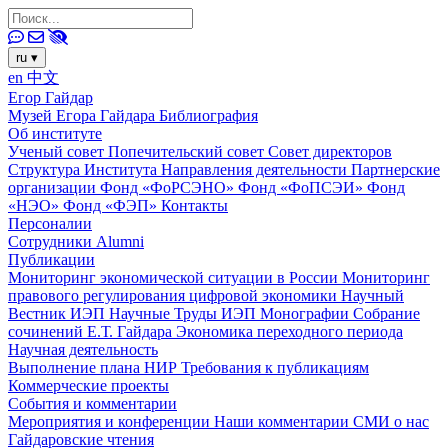
ru
▾
en
中文
Егор Гайдар
Музей Егора Гайдара
Библиография
Об институте
Ученый совет
Попечительский совет
Совет директоров
Структура Института
Направления деятельности
Партнерские
организации
Фонд «ФоРСЭНО»
Фонд «ФоПСЭИ»
Фонд
«НЭО»
Фонд «ФЭП»
Контакты
Персоналии
Сотрудники
Alumni
Публикации
Мониторинг экономической ситуации в России
Мониторинг
правового регулирования цифровой экономики
Научный
Вестник ИЭП
Научные Труды ИЭП
Монографии
Собрание
сочинений Е.Т. Гайдара
Экономика переходного периода
Научная деятельность
Выполнение плана НИР
Требования к публикациям
Коммерческие проекты
События и комментарии
Мероприятия и конференции
Наши комментарии
СМИ о нас
Гайдаровские чтения