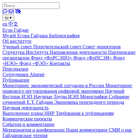
ru
▾
en
中文
Егор Гайдар
Музей Егора Гайдара
Библиография
Об институте
Ученый совет
Попечительский совет
Совет директоров
Структура Института
Направления деятельности
Партнерские
организации
Фонд «ФоРСЭНО»
Фонд «ФоПСЭИ»
Фонд
«НЭО»
Фонд «ФЭП»
Контакты
Персоналии
Сотрудники
Alumni
Публикации
Мониторинг экономической ситуации в России
Мониторинг
правового регулирования цифровой экономики
Научный
Вестник ИЭП
Научные Труды ИЭП
Монографии
Собрание
сочинений Е.Т. Гайдара
Экономика переходного периода
Научная деятельность
Выполнение плана НИР
Требования к публикациям
Коммерческие проекты
События и комментарии
Мероприятия и конференции
Наши комментарии
СМИ о нас
Гайдаровские чтения