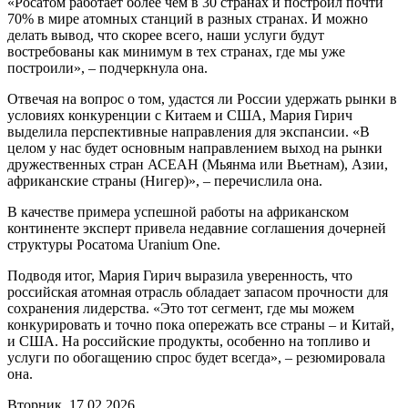
«Росатом работает более чем в 30 странах и построил почти
70% в мире атомных станций в разных странах. И можно
делать вывод, что скорее всего, наши услуги будут
востребованы как минимум в тех странах, где мы уже
построили», – подчеркнула она.
Отвечая на вопрос о том, удастся ли России удержать рынки в
условиях конкуренции с Китаем и США, Мария Гирич
выделила перспективные направления для экспансии. «В
целом у нас будет основным направлением выход на рынки
дружественных стран АСЕАН (Мьянма или Вьетнам), Азии,
африканские страны (Нигер)», – перечислила она.
В качестве примера успешной работы на африканском
континенте эксперт привела недавние соглашения дочерней
структуры Росатома Uranium One.
Подводя итог, Мария Гирич выразила уверенность, что
российская атомная отрасль обладает запасом прочности для
сохранения лидерства. «Это тот сегмент, где мы можем
конкурировать и точно пока опережать все страны – и Китай,
и США. На российские продукты, особенно на топливо и
услуги по обогащению спрос будет всегда», – резюмировала
она.
Вторник, 17.02.2026