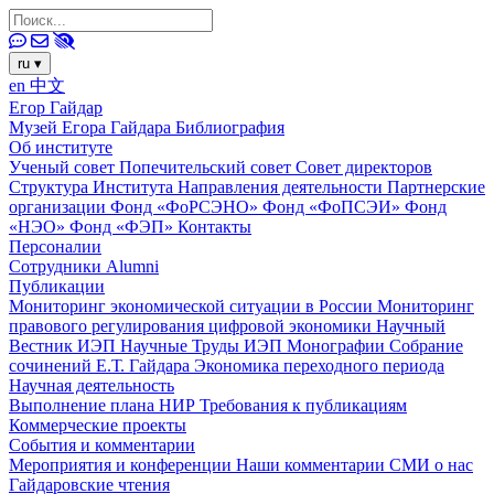
ru
▾
en
中文
Егор Гайдар
Музей Егора Гайдара
Библиография
Об институте
Ученый совет
Попечительский совет
Совет директоров
Структура Института
Направления деятельности
Партнерские
организации
Фонд «ФоРСЭНО»
Фонд «ФоПСЭИ»
Фонд
«НЭО»
Фонд «ФЭП»
Контакты
Персоналии
Сотрудники
Alumni
Публикации
Мониторинг экономической ситуации в России
Мониторинг
правового регулирования цифровой экономики
Научный
Вестник ИЭП
Научные Труды ИЭП
Монографии
Собрание
сочинений Е.Т. Гайдара
Экономика переходного периода
Научная деятельность
Выполнение плана НИР
Требования к публикациям
Коммерческие проекты
События и комментарии
Мероприятия и конференции
Наши комментарии
СМИ о нас
Гайдаровские чтения