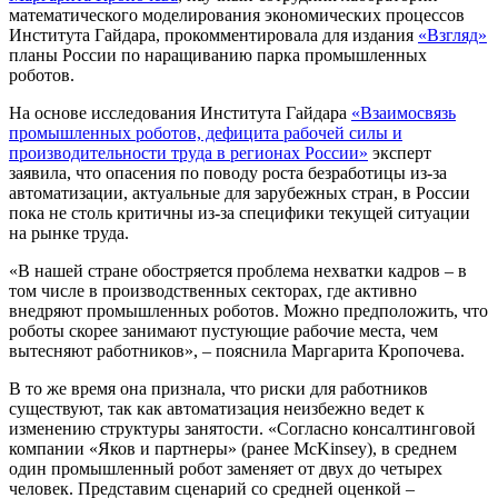
математического моделирования экономических процессов
Института Гайдара, прокомментировала для издания
«Взгляд»
планы России по наращиванию парка промышленных
роботов.
На основе исследования Института Гайдара
«Взаимосвязь
промышленных роботов, дефицита рабочей силы и
производительности труда в регионах России»
эксперт
заявила, что опасения по поводу роста безработицы из-за
автоматизации, актуальные для зарубежных стран, в России
пока не столь критичны из-за специфики текущей ситуации
на рынке труда.
«В нашей стране обостряется проблема нехватки кадров – в
том числе в производственных секторах, где активно
внедряют промышленных роботов. Можно предположить, что
роботы скорее занимают пустующие рабочие места, чем
вытесняют работников», – пояснила Маргарита Кропочева.
В то же время она признала, что риски для работников
существуют, так как автоматизация неизбежно ведет к
изменению структуры занятости. «Согласно консалтинговой
компании «Яков и партнеры» (ранее McKinsey), в среднем
один промышленный робот заменяет от двух до четырех
человек. Представим сценарий со средней оценкой –