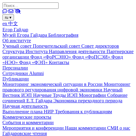
ru
▾
en
中文
Егор Гайдар
Музей Егора Гайдара
Библиография
Об институте
Ученый совет
Попечительский совет
Совет директоров
Структура Института
Направления деятельности
Партнерские
организации
Фонд «ФоРСЭНО»
Фонд «ФоПСЭИ»
Фонд
«НЭО»
Фонд «ФЭП»
Контакты
Персоналии
Сотрудники
Alumni
Публикации
Мониторинг экономической ситуации в России
Мониторинг
правового регулирования цифровой экономики
Научный
Вестник ИЭП
Научные Труды ИЭП
Монографии
Собрание
сочинений Е.Т. Гайдара
Экономика переходного периода
Научная деятельность
Выполнение плана НИР
Требования к публикациям
Коммерческие проекты
События и комментарии
Мероприятия и конференции
Наши комментарии
СМИ о нас
Гайдаровские чтения