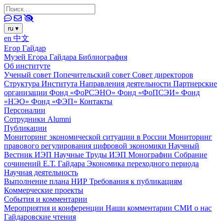
ru
▾
en
中文
Егор Гайдар
Музей Егора Гайдара
Библиография
Об институте
Ученый совет
Попечительский совет
Совет директоров
Структура Института
Направления деятельности
Партнерские
организации
Фонд «ФоРСЭНО»
Фонд «ФоПСЭИ»
Фонд
«НЭО»
Фонд «ФЭП»
Контакты
Персоналии
Сотрудники
Alumni
Публикации
Мониторинг экономической ситуации в России
Мониторинг
правового регулирования цифровой экономики
Научный
Вестник ИЭП
Научные Труды ИЭП
Монографии
Собрание
сочинений Е.Т. Гайдара
Экономика переходного периода
Научная деятельность
Выполнение плана НИР
Требования к публикациям
Коммерческие проекты
События и комментарии
Мероприятия и конференции
Наши комментарии
СМИ о нас
Гайдаровские чтения