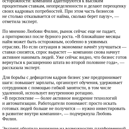
осторожности: компании адаптируются к высоким
процентным ставкам, неопределенности и делают переоценку
своих кадровых потребностей. При этом часть бизнесов
не столько отказывается от найма, сколько берет паузу», —
отметила эксперт.
По мнению Любови Филин, рынок сейчас еще не падает,
а притормозил после бурного роста. «В ближайшие месяцы
найм может быть осторожным, особенно в уязвимых
отраслях. Но если ситуация в экономике начнёт улучшаться —
ставки снизятся, спрос вырастет — компании снова начнут
активнее нанимать людей. Уже сейчас видно, что бизнес готов
вернуться к расширению штата во второй половине года», —
рассказала эксперт.
Для борьбы с дефицитом кадров бизнес уже предпринимает
шаги: повышает зарплаты, организует обучения, удерживает
сотрудников с помощью гибкой занятости, в том числе
удаленной, использует внутреннюю ротацию.
«В перспективе — более активное внедрение технологий
и автоматизации. Работодатели понимают: просто искать
готовых людей больше не получится — нужно инвестировать
в развитие внутри компании», — подчеркнула Любовь
Филин.
Эксперт обратила внимание на возможностях платформенной