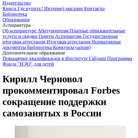
Издательство
Книги
Где купить?
Интернет-магазин
Контакты
Библиотека
Образование
Аспирантура
Об аспирантуре
Абитуриентам
Платные образовательные
услуги и скидки
Гранты
Аспирантам
Государственная
итоговая аттестация
Итоговая аттестация
Нормативные
документы
Библиотека
Конкурсы (архив)
Дополнительное образование
Повышение квалификации в Институте Гайдара
Программы
Фонда "НЭО" для детей
Кирилл Черновол
прокомментировал Forbes
сокращение поддержки
самозанятых в России