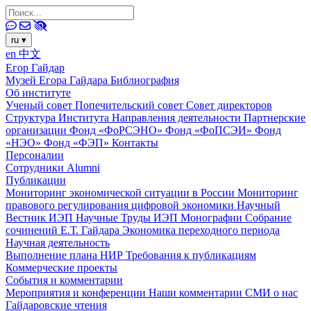
ru
▾
en
中文
Егор Гайдар
Музей Егора Гайдара
Библиография
Об институте
Ученый совет
Попечительский совет
Совет директоров
Структура Института
Направления деятельности
Партнерские
организации
Фонд «ФоРСЭНО»
Фонд «ФоПСЭИ»
Фонд
«НЭО»
Фонд «ФЭП»
Контакты
Персоналии
Сотрудники
Alumni
Публикации
Мониторинг экономической ситуации в России
Мониторинг
правового регулирования цифровой экономики
Научный
Вестник ИЭП
Научные Труды ИЭП
Монографии
Собрание
сочинений Е.Т. Гайдара
Экономика переходного периода
Научная деятельность
Выполнение плана НИР
Требования к публикациям
Коммерческие проекты
События и комментарии
Мероприятия и конференции
Наши комментарии
СМИ о нас
Гайдаровские чтения