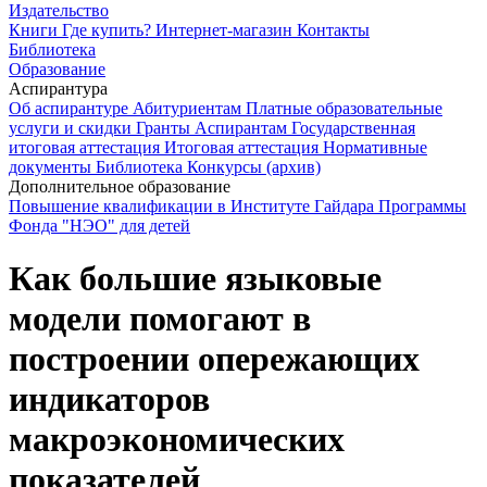
Издательство
Книги
Где купить?
Интернет-магазин
Контакты
Библиотека
Образование
Аспирантура
Об аспирантуре
Абитуриентам
Платные образовательные
услуги и скидки
Гранты
Аспирантам
Государственная
итоговая аттестация
Итоговая аттестация
Нормативные
документы
Библиотека
Конкурсы (архив)
Дополнительное образование
Повышение квалификации в Институте Гайдара
Программы
Фонда "НЭО" для детей
Как большие языковые
модели помогают в
построении опережающих
индикаторов
макроэкономических
показателей