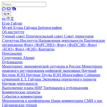
ru
▾
en
中文
Егор Гайдар
Музей Егора Гайдара
Библиография
Об институте
Ученый совет
Попечительский совет
Совет директоров
Структура Института
Направления деятельности
Партнерские
организации
Фонд «ФоРСЭНО»
Фонд «ФоПСЭИ»
Фонд
«НЭО»
Фонд «ФЭП»
Контакты
Персоналии
Сотрудники
Alumni
Публикации
Мониторинг экономической ситуации в России
Мониторинг
правового регулирования цифровой экономики
Научный
Вестник ИЭП
Научные Труды ИЭП
Монографии
Собрание
сочинений Е.Т. Гайдара
Экономика переходного периода
Научная деятельность
Выполнение плана НИР
Требования к публикациям
Коммерческие проекты
События и комментарии
Мероприятия и конференции
Наши комментарии
СМИ о нас
Гайдаровские чтения