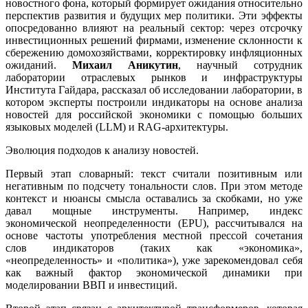
новостного фона, который формирует ожидания относительно
перспектив развития и будущих мер политики. Эти эффекты
опосредованно влияют на реальный сектор: через отсрочку
инвестиционных решений фирмами, изменение склонности к
сбережению домохозяйствами, корректировку инфляционных
ожиданий.
Михаил Аникутин
, научный сотрудник
лаборатории отраслевых рынков и инфраструктуры
Института Гайдара, рассказал об исследовании лаборатории, в
котором эксперты построили индикаторы на основе анализа
новостей для российской экономики с помощью больших
языковых моделей (LLM) и RAG-архитектуры.
Эволюция подходов к анализу новостей.
Первый этап словарный: текст считали позитивным или
негативным по подсчету тональности слов. При этом методе
контекст и нюансы смысла оставались за скобками, но уже
давал мощные инструменты. Например, индекс
экономической неопределенности (EPU), рассчитывался на
основе частоты употребления местной прессой сочетания
слов индикаторов (таких как «экономика»,
«неопределенность» и «политика»), уже зарекомендовал себя
как важный фактор экономической динамики при
моделировании ВВП и инвестиций.