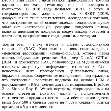
Второй этап связан с архитектурой трансформеров, которая
научилась понимать семантику слов и оперировать
контекстом. В 2018 году появился BERT, а затем и
специализированные модели, такие как FinBERT (2019),
дообученная на финансовых текстах. Исследования показали,
что построенные на её основе индексы тональности лучше
объясняют краткосрочную реакцию фондового рынка,
включая аномальную доходность вокруг выхода новостей и
отчётности, по сравнению с традиционными методами.
Третий этап – эпоха агентов и систем с дополненной
генерацией (RAG). Ключевым прорывом стали модели с
«цепочкой рассуждений» (chain‑of‑thought), которые перед
ответом обдумывали решение. Например OpenAI GPT‑o1
(2024), и архитектура RAG, позволяющая LLM динамически
извлекать актуальную информацию из внешних баз –
новостных лент, пресс-релизов центрального банка,
биржевых сводок. Современные исследования подтверждают,
что построение новостных индексов на основе LLM с
рассуждением и RAG полезно для прогнозирования. В работе
Zijie Zhao и Roy E. Welsch портфель, сформированный на
основе стратегии покупки акций с положительным
сентиментом и продажи с негативным, обеспечил доходность
выше S&P 500 в бычьем рынке на 4,8% и сократил убытки
примерно в 5 раз в медвежьем.