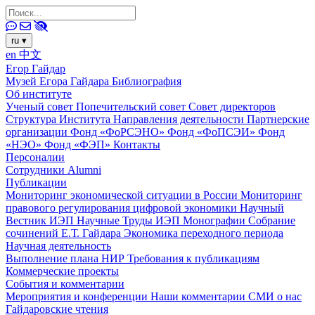
ru
▾
en
中文
Егор Гайдар
Музей Егора Гайдара
Библиография
Об институте
Ученый совет
Попечительский совет
Совет директоров
Структура Института
Направления деятельности
Партнерские
организации
Фонд «ФоРСЭНО»
Фонд «ФоПСЭИ»
Фонд
«НЭО»
Фонд «ФЭП»
Контакты
Персоналии
Сотрудники
Alumni
Публикации
Мониторинг экономической ситуации в России
Мониторинг
правового регулирования цифровой экономики
Научный
Вестник ИЭП
Научные Труды ИЭП
Монографии
Собрание
сочинений Е.Т. Гайдара
Экономика переходного периода
Научная деятельность
Выполнение плана НИР
Требования к публикациям
Коммерческие проекты
События и комментарии
Мероприятия и конференции
Наши комментарии
СМИ о нас
Гайдаровские чтения