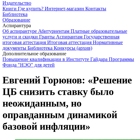
Издательство
Книги
Где купить?
Интернет-магазин
Контакты
Библиотека
Образование
Аспирантура
Об аспирантуре
Абитуриентам
Платные образовательные
услуги и скидки
Гранты
Аспирантам
Государственная
итоговая аттестация
Итоговая аттестация
Нормативные
документы
Библиотека
Конкурсы (архив)
Дополнительное образование
Повышение квалификации в Институте Гайдара
Программы
Фонда "НЭО" для детей
Евгений Горюнов: «Решение
ЦБ снизить ставку было
неожиданным, но
оправданным динамикой
базовой инфляции»