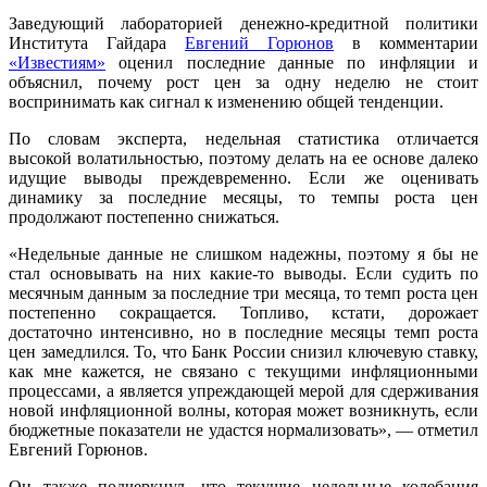
Заведующий лабораторией денежно-кредитной политики
Института Гайдара
Евгений Горюнов
в комментарии
«Известиям»
оценил последние данные по инфляции и
объяснил, почему рост цен за одну неделю не стоит
воспринимать как сигнал к изменению общей тенденции.
По словам эксперта, недельная статистика отличается
высокой волатильностью, поэтому делать на ее основе далеко
идущие выводы преждевременно. Если же оценивать
динамику за последние месяцы, то темпы роста цен
продолжают постепенно снижаться.
«Недельные данные не слишком надежны, поэтому я бы не
стал основывать на них какие-то выводы. Если судить по
месячным данным за последние три месяца, то темп роста цен
постепенно сокращается. Топливо, кстати, дорожает
достаточно интенсивно, но в последние месяцы темп роста
цен замедлился. То, что Банк России снизил ключевую ставку,
как мне кажется, не связано с текущими инфляционными
процессами, а является упреждающей мерой для сдерживания
новой инфляционной волны, которая может возникнуть, если
бюджетные показатели не удастся нормализовать», — отметил
Евгений Горюнов.
Он также подчеркнул, что текущие недельные колебания