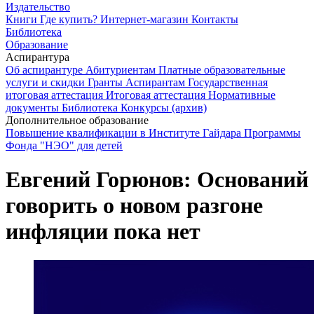
Издательство
Книги
Где купить?
Интернет-магазин
Контакты
Библиотека
Образование
Аспирантура
Об аспирантуре
Абитуриентам
Платные образовательные
услуги и скидки
Гранты
Аспирантам
Государственная
итоговая аттестация
Итоговая аттестация
Нормативные
документы
Библиотека
Конкурсы (архив)
Дополнительное образование
Повышение квалификации в Институте Гайдара
Программы
Фонда "НЭО" для детей
Евгений Горюнов: Оснований
говорить о новом разгоне
инфляции пока нет