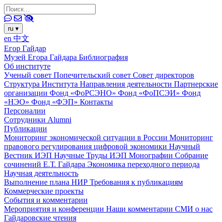
ru
▾
en
中文
Егор Гайдар
Музей Егора Гайдара
Библиография
Об институте
Ученый совет
Попечительский совет
Совет директоров
Структура Института
Направления деятельности
Партнерские
организации
Фонд «ФоРСЭНО»
Фонд «ФоПСЭИ»
Фонд
«НЭО»
Фонд «ФЭП»
Контакты
Персоналии
Сотрудники
Alumni
Публикации
Мониторинг экономической ситуации в России
Мониторинг
правового регулирования цифровой экономики
Научный
Вестник ИЭП
Научные Труды ИЭП
Монографии
Собрание
сочинений Е.Т. Гайдара
Экономика переходного периода
Научная деятельность
Выполнение плана НИР
Требования к публикациям
Коммерческие проекты
События и комментарии
Мероприятия и конференции
Наши комментарии
СМИ о нас
Гайдаровские чтения