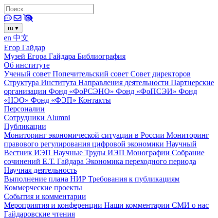
ru
▾
en
中文
Егор Гайдар
Музей Егора Гайдара
Библиография
Об институте
Ученый совет
Попечительский совет
Совет директоров
Структура Института
Направления деятельности
Партнерские
организации
Фонд «ФоРСЭНО»
Фонд «ФоПСЭИ»
Фонд
«НЭО»
Фонд «ФЭП»
Контакты
Персоналии
Сотрудники
Alumni
Публикации
Мониторинг экономической ситуации в России
Мониторинг
правового регулирования цифровой экономики
Научный
Вестник ИЭП
Научные Труды ИЭП
Монографии
Собрание
сочинений Е.Т. Гайдара
Экономика переходного периода
Научная деятельность
Выполнение плана НИР
Требования к публикациям
Коммерческие проекты
События и комментарии
Мероприятия и конференции
Наши комментарии
СМИ о нас
Гайдаровские чтения