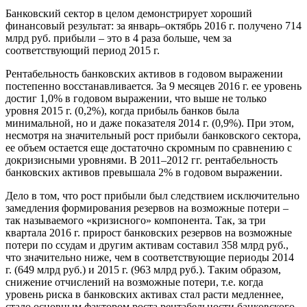
Банковский сектор в целом демонстрирует хороший
финансовый результат: за январь–октябрь 2016 г. получено 714
млрд руб. прибыли – это в 4 раза больше, чем за
соответствующий период 2015 г.
Рентабельность банковских активов в годовом выражении
постепенно восстанавливается. За 9 месяцев 2016 г. ее уровень
достиг 1,0% в годовом выражении, что выше не только
уровня 2015 г. (0,2%), когда прибыль банков была
минимальной, но и даже показателя 2014 г. (0,9%). При этом,
несмотря на значительный рост прибыли банковского сектора,
ее объем остается еще достаточно скромным по сравнению с
докризисными уровнями. В 2011–2012 гг. рентабельность
банковских активов превышала 2% в годовом выражении.
Дело в том, что рост прибыли был следствием исключительно
замедления формирования резервов на возможные потери –
так называемого «кризисного» компонента. Так, за три
квартала 2016 г. прирост банковских резервов на возможные
потери по ссудам и другим активам составил 358 млрд руб.,
что значительно ниже, чем в соответствующие периоды 2014
г. (649 млрд руб.) и 2015 г. (963 млрд руб.). Таким образом,
снижение отчислений на возможные потери, т.е. когда
уровень риска в банковских активах стал расти медленнее,
стало основным фактором роста рентабельности банковского