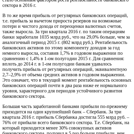
сектора в 2016 г.
В то же время прибыль от регулярных банковских операций,
т.е. прибыль за вычетом прироста резервов на возможные
потери и чистого дохода от переоценки валютных счетов,
также выросла. За три квартала 2016 г. по таким операциям
банки заработали 1035 млрд руб., что на 29,0% больше, чем за
аналогичный период 2015 г. (802 млрд руб.). Рентабельность
банковских активов по этому компоненту доходов за год
немного выросла, составив 1,7% в годовом выражении по
сравнению с 1,4% в 1-ом полугодии 2015 г. Для сравнения:
вплоть до 2014 г. в 1-ом полугодии банкам удавалось
получить прибыль от регулярных операций, эквивалентную
2,7–2,9% от объема средних активов в годовом выражении.
Это означает, что в текущий момент рентабельность основных
банковских операций почти в два раза ниже ее нормального
уровня, характерного для периодов устойчивого развития
банковского сектора.
Б
о
льшая часть заработанной банками прибыли по-прежнему
приходится на один крупнейший банк – Сбербанк. За три
квартала 2016 г. прибыль Сбербанка достигла 555 млрд руб. –
76% от прибыли всего банковского сектора. Т.е. Сбербанк, на
который приходится менее 30% совокупных активов
банковского сектора, получил в 5 раз больше прибыли, чем