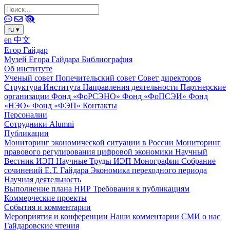
ru
▾
en
中文
Егор Гайдар
Музей Егора Гайдара
Библиография
Об институте
Ученый совет
Попечительский совет
Совет директоров
Структура Института
Направления деятельности
Партнерские
организации
Фонд «ФоРСЭНО»
Фонд «ФоПСЭИ»
Фонд
«НЭО»
Фонд «ФЭП»
Контакты
Персоналии
Сотрудники
Alumni
Публикации
Мониторинг экономической ситуации в России
Мониторинг
правового регулирования цифровой экономики
Научный
Вестник ИЭП
Научные Труды ИЭП
Монографии
Собрание
сочинений Е.Т. Гайдара
Экономика переходного периода
Научная деятельность
Выполнение плана НИР
Требования к публикациям
Коммерческие проекты
События и комментарии
Мероприятия и конференции
Наши комментарии
СМИ о нас
Гайдаровские чтения