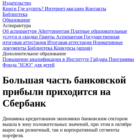
Издательство
Книги
Где купить?
Интернет-магазин
Контакты
Библиотека
Образование
Аспирантура
Об аспирантуре
Абитуриентам
Платные образовательные
услуги и скидки
Гранты
Аспирантам
Государственная
итоговая аттестация
Итоговая аттестация
Нормативные
документы
Библиотека
Конкурсы (архив)
Дополнительное образование
Повышение квалификации в Институте Гайдара
Программы
Фонда "НЭО" для детей
Большая часть банковской
прибыли приходится на
Сбербанк
Динамика кредитования экономики банковским сектором
вышла в зону положительных значений, при этом в октябре
вырос как розничный, так и корпоративный сегменты
портфеля.