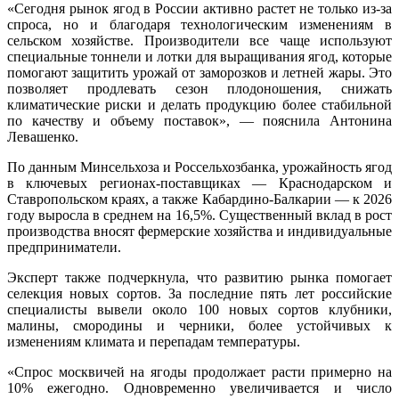
«Сегодня рынок ягод в России активно растет не только из-за
спроса, но и благодаря технологическим изменениям в
сельском хозяйстве. Производители все чаще используют
специальные тоннели и лотки для выращивания ягод, которые
помогают защитить урожай от заморозков и летней жары. Это
позволяет продлевать сезон плодоношения, снижать
климатические риски и делать продукцию более стабильной
по качеству и объему поставок», — пояснила Антонина
Левашенко.
По данным Минсельхоза и Россельхозбанка, урожайность ягод
в ключевых регионах-поставщиках — Краснодарском и
Ставропольском краях, а также Кабардино-Балкарии — к 2026
году выросла в среднем на 16,5%. Существенный вклад в рост
производства вносят фермерские хозяйства и индивидуальные
предприниматели.
Эксперт также подчеркнула, что развитию рынка помогает
селекция новых сортов. За последние пять лет российские
специалисты вывели около 100 новых сортов клубники,
малины, смородины и черники, более устойчивых к
изменениям климата и перепадам температуры.
«Спрос москвичей на ягоды продолжает расти примерно на
10% ежегодно. Одновременно увеличивается и число