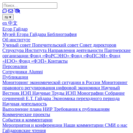
ru
▾
en
中文
Егор Гайдар
Музей Егора Гайдара
Библиография
Об институте
Ученый совет
Попечительский совет
Совет директоров
Структура Института
Направления деятельности
Партнерские
организации
Фонд «ФоРСЭНО»
Фонд «ФоПСЭИ»
Фонд
«НЭО»
Фонд «ФЭП»
Контакты
Персоналии
Сотрудники
Alumni
Публикации
Мониторинг экономической ситуации в России
Мониторинг
правового регулирования цифровой экономики
Научный
Вестник ИЭП
Научные Труды ИЭП
Монографии
Собрание
сочинений Е.Т. Гайдара
Экономика переходного периода
Научная деятельность
Выполнение плана НИР
Требования к публикациям
Коммерческие проекты
События и комментарии
Мероприятия и конференции
Наши комментарии
СМИ о нас
Гайдаровские чтения