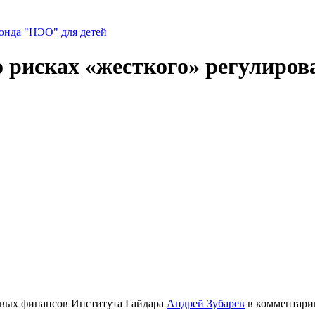
нда "НЭО" для детей
о рисках «жесткого» регулиро
овых финансов Института Гайдара
Андрей Зубарев
в комментар