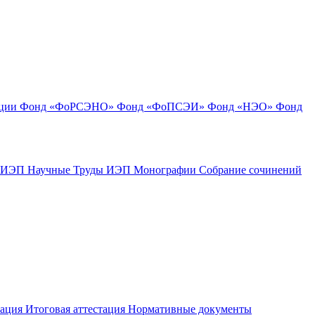
ации
Фонд «ФоРСЭНО»
Фонд «ФоПСЭИ»
Фонд «НЭО»
Фонд
к ИЭП
Научные Труды ИЭП
Монографии
Собрание сочинений
тация
Итоговая аттестация
Нормативные документы