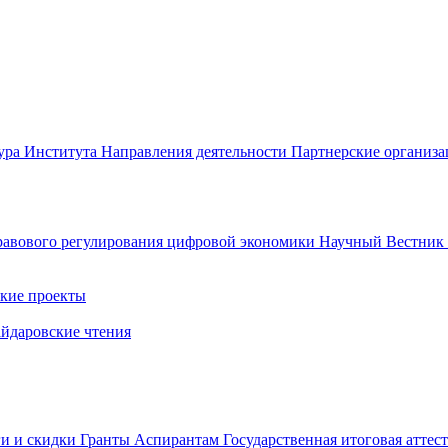
ура Института
Направления деятельности
Партнерские организ
авового регулирования цифровой экономики
Научный Вестни
кие проекты
айдаровские чтения
ги и скидки
Гранты
Аспирантам
Государственная итоговая аттес