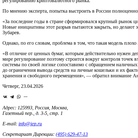
регулированию криптовалютного рынка.
По мнению эксперта, попытка выстроить в России полноценное
«За последние годы в стране сформировался крупный рынок ци
Новые инициативы этот разрыв пытаются закрыть, но делают 
Зубарев.
Однако, по его словам, проблема в том, что такая модель плох
«В отличие от ценных бумаг, которым действительно нужен деп
мире регулирование поэтому строится вокруг контроля точек в
системы по своей логике сопоставимо с обращением наличных:
до ограничения вывода средств на личные кошельки и их факт
хранения и свободного перемещения», — обратил внимание Ан
Четверг, 23.04.2026
Адрес: 125993, Россия, Москва,
Газетный пер., д. 3-5, стр. 1
E-mail:
info@iep.ru
Секретариат Дирекции:
(495) 629-47-13