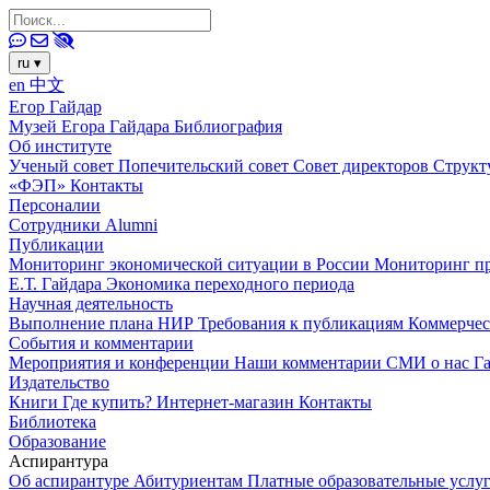
ru
▾
en
中文
Егор Гайдар
Музей Егора Гайдара
Библиография
Об институте
Ученый совет
Попечительский совет
Совет директоров
Структ
«ФЭП»
Контакты
Персоналии
Сотрудники
Alumni
Публикации
Мониторинг экономической ситуации в России
Мониторинг пр
Е.Т. Гайдара
Экономика переходного периода
Научная деятельность
Выполнение плана НИР
Требования к публикациям
Коммерчес
События и комментарии
Мероприятия и конференции
Наши комментарии
СМИ о нас
Г
Издательство
Книги
Где купить?
Интернет-магазин
Контакты
Библиотека
Образование
Аспирантура
Об аспирантуре
Абитуриентам
Платные образовательные услу