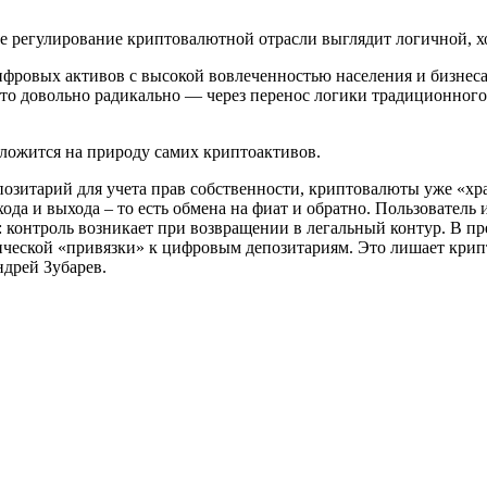
 регулирование криптовалютной отрасли выглядит логичной, хо
фровых активов с высокой вовлеченностью населения и бизнеса,
это довольно радикально — через перенос логики традиционног
о ложится на природу самих криптоактивов.
озитарий для учета прав собственности, криптовалюты уже «хран
хода и выхода – то есть обмена на фиат и обратно. Пользователь
 контроль возникает при возвращении в легальный контур. В п
ической «привязки» к цифровым депозитариям. Это лишает крип
дрей Зубарев.