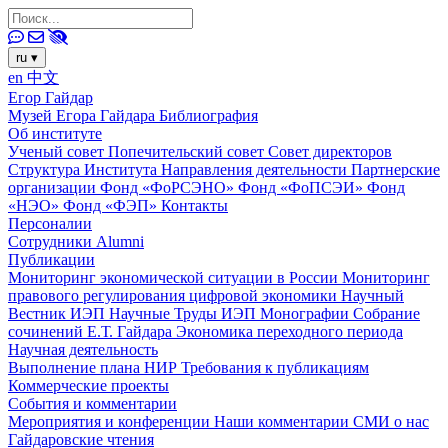
ru
▾
en
中文
Егор Гайдар
Музей Егора Гайдара
Библиография
Об институте
Ученый совет
Попечительский совет
Совет директоров
Структура Института
Направления деятельности
Партнерские
организации
Фонд «ФоРСЭНО»
Фонд «ФоПСЭИ»
Фонд
«НЭО»
Фонд «ФЭП»
Контакты
Персоналии
Сотрудники
Alumni
Публикации
Мониторинг экономической ситуации в России
Мониторинг
правового регулирования цифровой экономики
Научный
Вестник ИЭП
Научные Труды ИЭП
Монографии
Собрание
сочинений Е.Т. Гайдара
Экономика переходного периода
Научная деятельность
Выполнение плана НИР
Требования к публикациям
Коммерческие проекты
События и комментарии
Мероприятия и конференции
Наши комментарии
СМИ о нас
Гайдаровские чтения