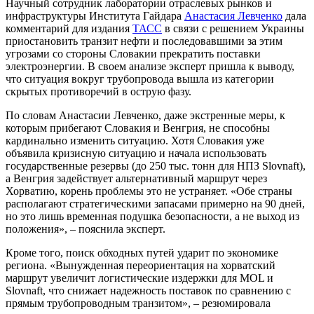
Научный сотрудник лаборатории отраслевых рынков и
инфраструктуры Института Гайдара
Анастасия Левченко
дала
комментарий для издания
ТАСС
в связи с решением Украины
приостановить транзит нефти и последовавшими за этим
угрозами со стороны Словакии прекратить поставки
электроэнергии. В своем анализе эксперт пришла к выводу,
что ситуация вокруг трубопровода вышла из категории
скрытых противоречий в острую фазу.
По словам Анастасии Левченко, даже экстренные меры, к
которым прибегают Словакия и Венгрия, не способны
кардинально изменить ситуацию. Хотя Словакия уже
объявила кризисную ситуацию и начала использовать
государственные резервы (до 250 тыс. тонн для НПЗ Slovnaft),
а Венгрия задействует альтернативный маршрут через
Хорватию, корень проблемы это не устраняет. «Обе страны
располагают стратегическими запасами примерно на 90 дней,
но это лишь временная подушка безопасности, а не выход из
положения», – пояснила эксперт.
Кроме того, поиск обходных путей ударит по экономике
региона. «Вынужденная переориентация на хорватский
маршрут увеличит логистические издержки для MOL и
Slovnaft, что снижает надежность поставок по сравнению с
прямым трубопроводным транзитом», – резюмировала