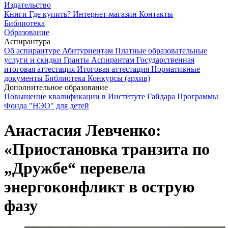
Издательство
Книги
Где купить?
Интернет-магазин
Контакты
Библиотека
Образование
Аспирантура
Об аспирантуре
Абитуриентам
Платные образовательные
услуги и скидки
Гранты
Аспирантам
Государственная
итоговая аттестация
Итоговая аттестация
Нормативные
документы
Библиотека
Конкурсы (архив)
Дополнительное образование
Повышение квалификации в Институте Гайдара
Программы
Фонда "НЭО" для детей
Анастасия Левченко:
«Приостановка транзита по
„Дружбе“ перевела
энергоконфликт в острую
фазу