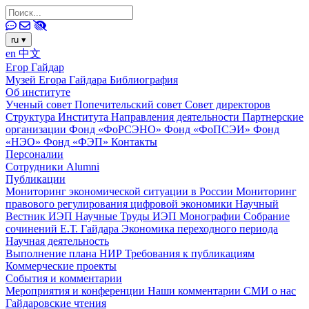
ru
▾
en
中文
Егор Гайдар
Музей Егора Гайдара
Библиография
Об институте
Ученый совет
Попечительский совет
Совет директоров
Структура Института
Направления деятельности
Партнерские
организации
Фонд «ФоРСЭНО»
Фонд «ФоПСЭИ»
Фонд
«НЭО»
Фонд «ФЭП»
Контакты
Персоналии
Сотрудники
Alumni
Публикации
Мониторинг экономической ситуации в России
Мониторинг
правового регулирования цифровой экономики
Научный
Вестник ИЭП
Научные Труды ИЭП
Монографии
Собрание
сочинений Е.Т. Гайдара
Экономика переходного периода
Научная деятельность
Выполнение плана НИР
Требования к публикациям
Коммерческие проекты
События и комментарии
Мероприятия и конференции
Наши комментарии
СМИ о нас
Гайдаровские чтения