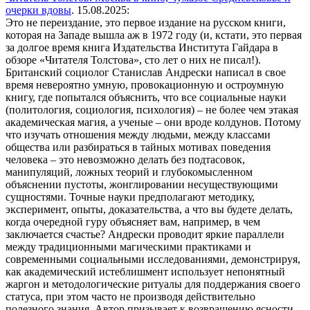
очерки вдовы
. 15.08.2025:
Это не переиздание, это первое издание на русском книги,
которая на Западе вышла аж в 1972 году (и, кстати, это первая
за долгое время книга Издательства Института Гайдара в
обзоре «Читателя Толстова», сто лет о них не писал!).
Британский социолог Станислав Андрески написал в свое
время невероятно умную, провокационную и остроумную
книгу, где попытался объяснить, что все социальные науки
(политология, социология, психология) – не более чем этакая
академическая магия, а ученые – они вроде колдунов. Потому
что изучать отношения между людьми, между классами
общества или разбираться в тайных мотивах поведения
человека – это невозможно делать без подтасовок,
манипуляций, ложных теорий и глубокомысленном
объяснении пустоты, жонглировании несуществующими
сущностями. Точные науки предполагают методику,
эксперимент, опыты, доказательства, а что вы будете делать,
когда очередной гуру объясняет вам, например, в чем
заключается счастье? Андрески проводит яркие параллели
между традиционными магическими практиками и
современными социальными исследованиями, демонстрируя,
как академический истеблишмент использует непонятный
жаргон и методологические ритуалы для поддержания своего
статуса, при этом часто не производя действительно
полезного знания. Автор призывает к возвращению ясности