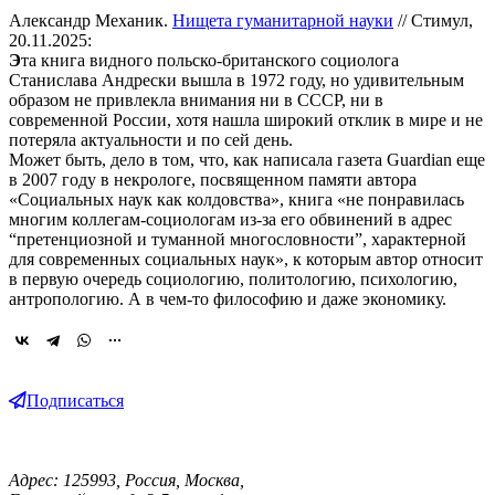
Александр Механик.
Нищета гуманитарной науки
// Стимул,
20.11.2025:
Э
та книга видного польско-британского социолога
Станислава Андрески вышла в 1972 году, но удивительным
образом не привлекла внимания ни в СССР, ни в
современной России, хотя нашла широкий отклик в мире и не
потеряла актуальности и по сей день.
Может быть, дело в том, что, как написала газета Guardian еще
в 2007 году в некрологе, посвященном памяти автора
«Социальных наук как колдовства», книга «не понравилась
многим коллегам-социологам из-за его обвинений в адрес
“претенциозной и туманной многословности”, характерной
для современных социальных наук», к которым автор относит
в первую очередь социологию, политологию, психологию,
антропологию. А в чем-то философию и даже экономику.
Подписаться
Адрес: 125993, Россия, Москва,