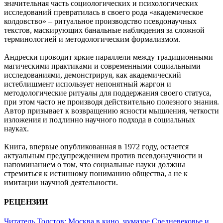
значительная часть социологических и психологических
исследований превратилась в своего рода «академическое
колдовство» – ритуальное производство псевдонаучных
текстов, маскирующих банальные наблюдения за сложной
терминологией и методологическим формализмом.
Андрески проводит яркие параллели между традиционными
магическими практиками и современными социальными
исследованиями, демонстрируя, как академический
истеблишмент использует непонятный жаргон и
методологические ритуалы для поддержания своего статуса,
при этом часто не производя действительно полезного знания.
Автор призывает к возвращению ясности мышления, четкости
изложения и подлинно научного подхода в социальных
науках.
Книга, впервые опубликованная в 1972 году, остается
актуальным предупреждением против псевдонаучности и
напоминанием о том, что социальные науки должны
стремиться к истинному пониманию общества, а не к
имитации научной деятельности.
РЕЦЕНЗИИ
Читатель Толстов: Москва в кино, чумазое Средневековье и