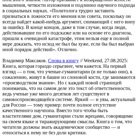
мышления, четкости изложения и подлинно научного подхода
в социальных науках. «Политолога трудно заставить
признаться в ложности его мнения или совета, поскольку он
всегда найдет какой-нибудь аргумент, снимающий с него вину
за ошибку. В конце концов, даже в том случае, когда люди,
действовавшие по его подсказке или на основе его диагноза,
пришли к очевидной катастрофе, этим нельзя еще в полной
мере доказать, что исход не был бы хуже, если бы был выбран
иной порядок действий». Отлично.
Владимир Максаков.
Снова в книгу
// Weekend, 27.08.2025:
Книга, которая гораздо серьезнее, чем кажется. На первый
взгляд — о том, что ученые-гуманитарии (и не только они), к
сожалению, живут в башне из слоновой кости, где занимаются
«производством знания». Но с каждой новой страницей
понимаешь, что на самом деле это текст об ответственности,
ведь ученые уже много десятков лет существуют в
самовоспроизводящейся системе. Яркий — и увы, актуальный
для России — тому пример: почти полное отсутствие
качественного научпопа. Вместо того чтобы быть
властителями дом, гуманитарии стали жрецами, говорящими
на своем языке и тиражирующими смыслы. Книга о том, что
читатели должны знать академическое сообщество — и
относиться к нему не без доли критики.