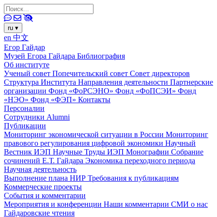
ru
▾
en
中文
Егор Гайдар
Музей Егора Гайдара
Библиография
Об институте
Ученый совет
Попечительский совет
Совет директоров
Структура Института
Направления деятельности
Партнерские
организации
Фонд «ФоРСЭНО»
Фонд «ФоПСЭИ»
Фонд
«НЭО»
Фонд «ФЭП»
Контакты
Персоналии
Сотрудники
Alumni
Публикации
Мониторинг экономической ситуации в России
Мониторинг
правового регулирования цифровой экономики
Научный
Вестник ИЭП
Научные Труды ИЭП
Монографии
Собрание
сочинений Е.Т. Гайдара
Экономика переходного периода
Научная деятельность
Выполнение плана НИР
Требования к публикациям
Коммерческие проекты
События и комментарии
Мероприятия и конференции
Наши комментарии
СМИ о нас
Гайдаровские чтения