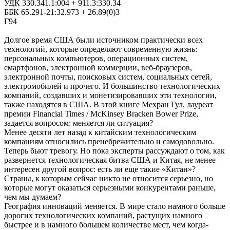
УДК 330.341.1:004 + 911.3:330.34
ББК 65.291-21:32.973 + 26.89(0)3
Г94
Долгое время США были источником практически всех
технологий, которые определяют современную жизнь:
персональных компьютеров, операционных систем,
смартфонов, электронной коммерции, веб-браузеров,
электронной почты, поисковых систем, социальных сетей,
электромобилей и прочего. И большинство технологических
компаний, создавших и монетизировавших эти технологии,
также находятся в США. В этой книге Мехран Гул, лауреат
премии Financial Times / McKinsey Bracken Bower Prize,
задается вопросом: меняется ли ситуация?
Менее десяти лет назад к китайским технологическим
компаниям относились пренебрежительно и самодовольно.
Теперь бьют тревогу. Но пока эксперты рассуждают о том, как
развернется технологическая битва США и Китая, не менее
интересен другой вопрос: есть ли еще такие «Китаи»?
Страны, к которым сейчас никто не относится серьезно, но
которые могут оказаться серьезными конкурентами раньше,
чем мы думаем?
География инноваций меняется. В мире стало намного больше
дорогих технологических компаний, растущих намного
быстрее и в намного большем количестве мест, чем когда-