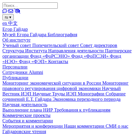
ru
▾
en
中文
Егор Гайдар
Музей Егора Гайдара
Библиография
Об институте
Ученый совет
Попечительский совет
Совет директоров
Структура Института
Направления деятельности
Партнерские
организации
Фонд «ФоРСЭНО»
Фонд «ФоПСЭИ»
Фонд
«НЭО»
Фонд «ФЭП»
Контакты
Персоналии
Сотрудники
Alumni
Публикации
Мониторинг экономической ситуации в России
Мониторинг
правового регулирования цифровой экономики
Научный
Вестник ИЭП
Научные Труды ИЭП
Монографии
Собрание
сочинений Е.Т. Гайдара
Экономика переходного периода
Научная деятельность
Выполнение плана НИР
Требования к публикациям
Коммерческие проекты
События и комментарии
Мероприятия и конференции
Наши комментарии
СМИ о нас
Гайдаровские чтения