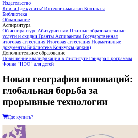
Издательство
Книги
Где купить?
Интернет-магазин
Контакты
Библиотека
Образование
Аспирантура
Об аспирантуре
Абитуриентам
Платные образовательные
услуги и скидки
Гранты
Аспирантам
Государственная
итоговая аттестация
Итоговая аттестация
Нормативные
документы
Библиотека
Конкурсы (архив)
Дополнительное образование
Повышение квалификации в Институте Гайдара
Программы
Фонда "НЭО" для детей
Новая география инноваций:
глобальная борьба за
прорывные технологии
Где купить?