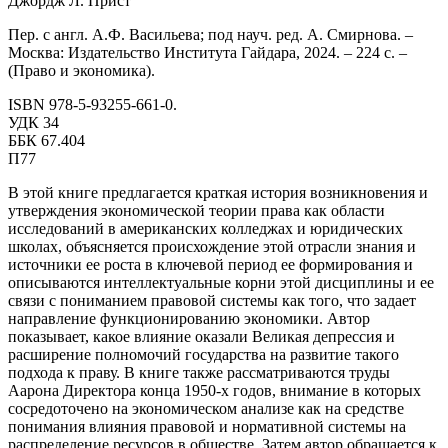
Джордж Л. Прист
Пер. с англ. А.Ф. Васильева; под науч. ред. А. Смирнова. –
Москва: Издательство Института Гайдара, 2024. –
224 с. –
(Право и экономика).
ISBN 978-5-93255-661-0.
УДК 34
ББК 67.404
П77
В этой книге предлагается краткая история возникновения и
утверждения экономической теории права как области
исследований в американских колледжах и юридических
школах, объясняется происхождение этой отрасли знания и
источники ее роста в ключевой период ее формирования и
описываются интеллектуальные корни этой дисциплины и ее
связи с пониманием правовой системы как того, что задает
направление функционированию экономики. Автор
показывает, какое влияние оказали Великая депрессия и
расширение полномочий государства на развитие такого
подхода к праву. В книге также рассматриваются труды
Аарона Директора конца 1950-х годов, внимание в которых
сосредоточено на экономическом анализе как на средстве
понимания влияния правовой и нормативной системы на
распределение ресурсов в обществе. Затем автор обращается к