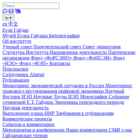
ru
▾
en
中文
Егор Гайдар
Музей Егора Гайдара
Библиография
Об институте
Ученый совет
Попечительский совет
Совет директоров
Структура Института
Направления деятельности
Партнерские
организации
Фонд «ФоРСЭНО»
Фонд «ФоПСЭИ»
Фонд
«НЭО»
Фонд «ФЭП»
Контакты
Персоналии
Сотрудники
Alumni
Публикации
Мониторинг экономической ситуации в России
Мониторинг
правового регулирования цифровой экономики
Научный
Вестник ИЭП
Научные Труды ИЭП
Монографии
Собрание
сочинений Е.Т. Гайдара
Экономика переходного периода
Научная деятельность
Выполнение плана НИР
Требования к публикациям
Коммерческие проекты
События и комментарии
Мероприятия и конференции
Наши комментарии
СМИ о нас
Гайдаровские чтения