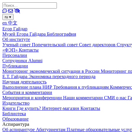
ru
▾
en
中文
Егор Гайдар
Музей Егора Гайдара
Библиография
Об институте
Ученый совет
Попечительский совет
Совет директоров
Структ
«ФЭП»
Контакты
Персоналии
Сотрудники
Alumni
Публикации
Мониторинг экономической ситуации в России
Мониторинг пр
Е.Т. Гайдара
Экономика переходного периода
Научная деятельность
Выполнение плана НИР
Требования к публикациям
Коммерчес
События и комментарии
Мероприятия и конференции
Наши комментарии
СМИ о нас
Г
Издательство
Книги
Где купить?
Интернет-магазин
Контакты
Библиотека
Образование
Аспирантура
Об аспирантуре
Абитуриентам
Платные образовательные услу