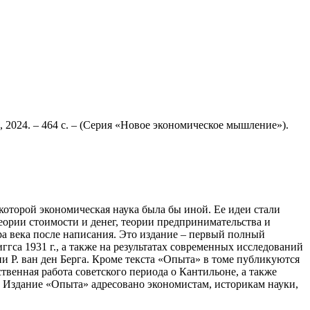
, 2024. – 464 с. – (Серия «Новое экономическое мышление»).
которой экономическая наука была бы иной. Ее идеи стали
ории стоимости и денег, теории предпринимательства и
а века после написания. Это издание – первый полный
ггса 1931 г., а также на результатах современных исследований
и Р. ван ден Берга. Кроме текста «Опыта» в томе публикуются
ственная работа советского периода о Кантильоне, а также
и. Издание «Опыта» адресовано экономистам, историкам науки,