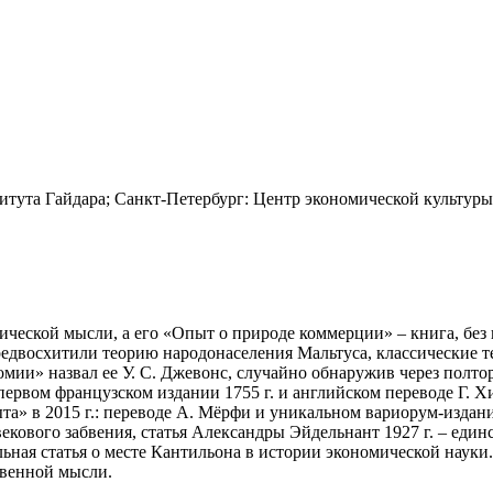
титута Гайдара; Санкт-Петербург: Центр экономической культуры
ической мысли, а его «Опыт о природе коммерции» – книга, без 
двосхитили теорию народонаселения Мальтуса, классические те
ии» назвал ее У. С. Джевонс, случайно обнаружив через полтор
 первом французском издании
1755 г.
и английском переводе Г. Хи
а» в 2015 г.: переводе А. Мёрфи и уникальном вариорум-издани
векового забвения, статья Александры Эйдельнант 1927 г. – един
льная статья о месте Кантильона в истории экономической наук
венной мысли.