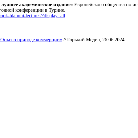
 лучшее академическое издание»
Европейского общества по ис
годной конференции в Турине.
-book-blanqui-lectures/?display=all
«Опыт о природе коммерции»
// Горький Медиа, 26.06.2024.