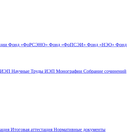
ации
Фонд «ФоРСЭНО»
Фонд «ФоПСЭИ»
Фонд «НЭО»
Фонд
к ИЭП
Научные Труды ИЭП
Монографии
Собрание сочинений
тация
Итоговая аттестация
Нормативные документы