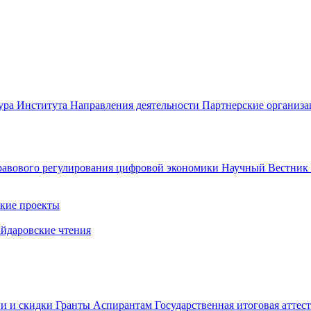
ура Института
Направления деятельности
Партнерские организ
авового регулирования цифровой экономики
Научный Вестни
кие проекты
айдаровские чтения
ги и скидки
Гранты
Аспирантам
Государственная итоговая аттес