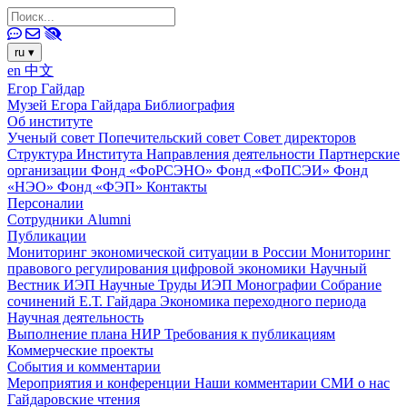
ru
▾
en
中文
Егор Гайдар
Музей Егора Гайдара
Библиография
Об институте
Ученый совет
Попечительский совет
Совет директоров
Структура Института
Направления деятельности
Партнерские
организации
Фонд «ФоРСЭНО»
Фонд «ФоПСЭИ»
Фонд
«НЭО»
Фонд «ФЭП»
Контакты
Персоналии
Сотрудники
Alumni
Публикации
Мониторинг экономической ситуации в России
Мониторинг
правового регулирования цифровой экономики
Научный
Вестник ИЭП
Научные Труды ИЭП
Монографии
Собрание
сочинений Е.Т. Гайдара
Экономика переходного периода
Научная деятельность
Выполнение плана НИР
Требования к публикациям
Коммерческие проекты
События и комментарии
Мероприятия и конференции
Наши комментарии
СМИ о нас
Гайдаровские чтения