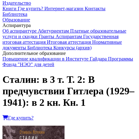
Издательство
Книги
Где купить?
Интернет-магазин
Контакты
Библиотека
Образование
Аспирантура
Об аспирантуре
Абитуриентам
Платные образовательные
услуги и скидки
Гранты
Аспирантам
Государственная
итоговая аттестация
Итоговая аттестация
Нормативные
документы
Библиотека
Конкурсы (архив)
Дополнительное образование
Повышение квалификации в Институте Гайдара
Программы
Фонда "НЭО" для детей
Сталин: в 3 т. Т. 2: В
предчувствии Гитлера (1929–
1941): в 2 кн. Кн. 1
Где купить?