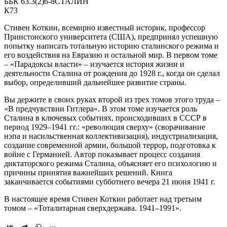
ББК 63.3(2)6-8СТАЛИН
К73
Стивен Коткин, всемирно известный историк, профессор
Принстонского университета (США), предпринял успешную
попытку написать тотальную историю сталинского режима и
его воздействия на Евразию и остальной мир. В первом томе
– «Парадоксы власти» – изучается история жизни и
деятельности Сталина от рождения до 1928 г., когда он сделал
выбор, определивший дальнейшее развитие страны.
Вы держите в своих руках второй из трех томов этого труда –
«В предчувствии Гитлера». В этом томе изучается роль
Сталина в ключевых событиях, происходивших в СССР в
период 1929–1941 гг.: «революция сверху» (сворачивание
нэпа и насильственная коллективизация), индустриализация,
создание современной армии, большой террор, подготовка к
войне с Германией. Автор показывает процесс создания
диктаторского режима Сталина, объясняет его психологию и
причины принятия важнейших решений. Книга
заканчивается событиями субботнего вечера 21 июня 1941 г.
В настоящее время Стивен Коткин работает над третьим
томом – «Тоталитарная сверхдержава. 1941–1991».