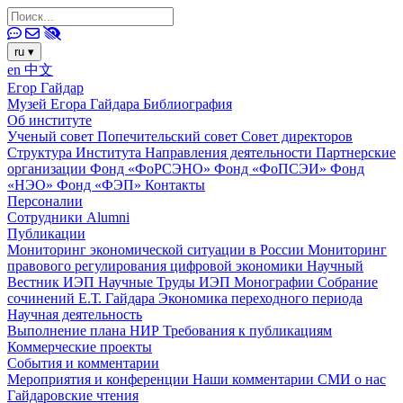
ru
▾
en
中文
Егор Гайдар
Музей Егора Гайдара
Библиография
Об институте
Ученый совет
Попечительский совет
Совет директоров
Структура Института
Направления деятельности
Партнерские
организации
Фонд «ФоРСЭНО»
Фонд «ФоПСЭИ»
Фонд
«НЭО»
Фонд «ФЭП»
Контакты
Персоналии
Сотрудники
Alumni
Публикации
Мониторинг экономической ситуации в России
Мониторинг
правового регулирования цифровой экономики
Научный
Вестник ИЭП
Научные Труды ИЭП
Монографии
Собрание
сочинений Е.Т. Гайдара
Экономика переходного периода
Научная деятельность
Выполнение плана НИР
Требования к публикациям
Коммерческие проекты
События и комментарии
Мероприятия и конференции
Наши комментарии
СМИ о нас
Гайдаровские чтения