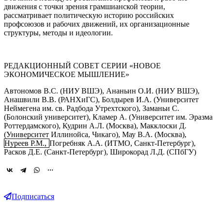
движения с точки зрения грамшианской теории,
рассматривает политическую историю российских
профсоюзов и рабочих движений, их организационные
структуры, методы и идеологии.
РЕДАКЦИОННЫЙ СОВЕТ СЕРИИ «НОВОЕ
ЭКОНОМИЧЕСКОЕ МЫШЛЕНИЕ»
Автономов В.C. (НИУ ВШЭ), Ананьин О.И. (НИУ ВШЭ),
Анашвили В.В. (РАНХиГС), Болдырев И.А. (Университет
Неймегена им. св. Радбода Утрехтского), Заманьи С.
(Болонский университет), Кламер А. (Университет им. Эразма
Роттердамского), Кудрин А.Л. (Москва), Макклоски Д.
(Университет Иллинойса, Чикаго), Мау В.А. (Москва),
Нуреев Р.М.,
Погребняк А.А. (ИТМО, Санкт-Петербург),
Расков Д.Е. (Санкт-Петербург), Широкорад Л.Д. (СПбГУ)
Подписаться