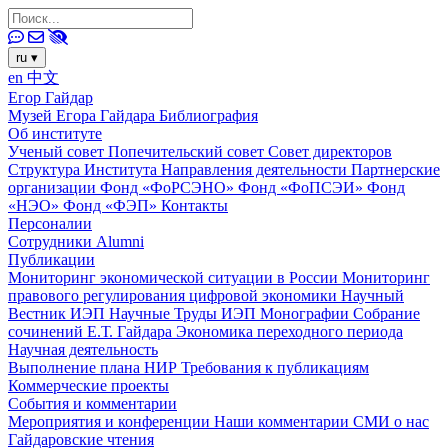
ru
▾
en
中文
Егор Гайдар
Музей Егора Гайдара
Библиография
Об институте
Ученый совет
Попечительский совет
Совет директоров
Структура Института
Направления деятельности
Партнерские
организации
Фонд «ФоРСЭНО»
Фонд «ФоПСЭИ»
Фонд
«НЭО»
Фонд «ФЭП»
Контакты
Персоналии
Сотрудники
Alumni
Публикации
Мониторинг экономической ситуации в России
Мониторинг
правового регулирования цифровой экономики
Научный
Вестник ИЭП
Научные Труды ИЭП
Монографии
Собрание
сочинений Е.Т. Гайдара
Экономика переходного периода
Научная деятельность
Выполнение плана НИР
Требования к публикациям
Коммерческие проекты
События и комментарии
Мероприятия и конференции
Наши комментарии
СМИ о нас
Гайдаровские чтения