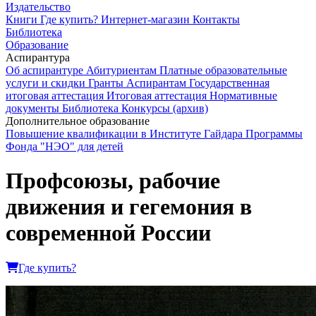
Издательство
Книги
Где купить?
Интернет-магазин
Контакты
Библиотека
Образование
Аспирантура
Об аспирантуре
Абитуриентам
Платные образовательные
услуги и скидки
Гранты
Аспирантам
Государственная
итоговая аттестация
Итоговая аттестация
Нормативные
документы
Библиотека
Конкурсы (архив)
Дополнительное образование
Повышение квалификации в Институте Гайдара
Программы
Фонда "НЭО" для детей
Профсоюзы, рабочие
движения и гегемония в
современной России
Где купить?