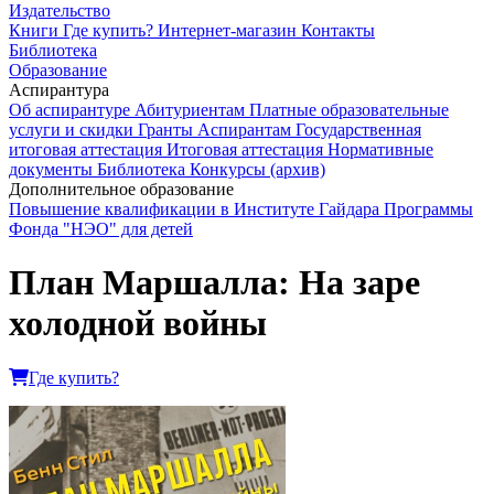
Издательство
Книги
Где купить?
Интернет-магазин
Контакты
Библиотека
Образование
Аспирантура
Об аспирантуре
Абитуриентам
Платные образовательные
услуги и скидки
Гранты
Аспирантам
Государственная
итоговая аттестация
Итоговая аттестация
Нормативные
документы
Библиотека
Конкурсы (архив)
Дополнительное образование
Повышение квалификации в Институте Гайдара
Программы
Фонда "НЭО" для детей
План Маршалла: На заре
холодной войны
Где купить?