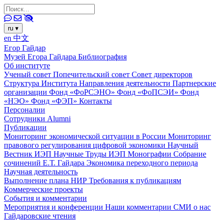
ru
▾
en
中文
Егор Гайдар
Музей Егора Гайдара
Библиография
Об институте
Ученый совет
Попечительский совет
Совет директоров
Структура Института
Направления деятельности
Партнерские
организации
Фонд «ФоРСЭНО»
Фонд «ФоПСЭИ»
Фонд
«НЭО»
Фонд «ФЭП»
Контакты
Персоналии
Сотрудники
Alumni
Публикации
Мониторинг экономической ситуации в России
Мониторинг
правового регулирования цифровой экономики
Научный
Вестник ИЭП
Научные Труды ИЭП
Монографии
Собрание
сочинений Е.Т. Гайдара
Экономика переходного периода
Научная деятельность
Выполнение плана НИР
Требования к публикациям
Коммерческие проекты
События и комментарии
Мероприятия и конференции
Наши комментарии
СМИ о нас
Гайдаровские чтения