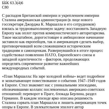
ББК 63.3(4)6
С80
С распадом Британской империи и укреплением империи
Сталина американская администрация (в лице нового
госсекретаря Джорджа К. Маршалла и его сотрудников)
взялась за трудновыполнимую задачу: восстановить Западную
Европу как оплот против коммунистического авторитаризма.
Такое масштабное, дорогостоящее и амбициозное начинание
заставило как европейцев, так и американцев сделать выбор,
противоречивший всем сложившимся историческим
традициям и самооценкам. Развернувшийся в итоге процесс
содействовал появлению НАТО, Европейского союза и
западной идентичности – факторов, продолжающих
определять современное развитие важнейших
международных событий.
«План Маршалла: На заре холодной войны» ведет подробное
и захватывающее повествование о событиях 1947–1949 годов
в Европе. Стил знакомит нас с уникальными эпизодами,
обозначившими коллапс послевоенных американо-советских
отношений: переворот в Праге, блокада Берлина, раздел
Германии. В каждом эпизоде ярко описана решимость
Сталина сорвать план Маршалла и лишить американцев точек
опоры в Европе. В увлекательном эпилоге автор