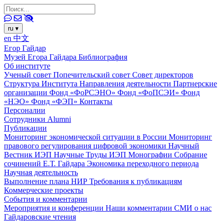
ru
▾
en
中文
Егор Гайдар
Музей Егора Гайдара
Библиография
Об институте
Ученый совет
Попечительский совет
Совет директоров
Структура Института
Направления деятельности
Партнерские
организации
Фонд «ФоРСЭНО»
Фонд «ФоПСЭИ»
Фонд
«НЭО»
Фонд «ФЭП»
Контакты
Персоналии
Сотрудники
Alumni
Публикации
Мониторинг экономической ситуации в России
Мониторинг
правового регулирования цифровой экономики
Научный
Вестник ИЭП
Научные Труды ИЭП
Монографии
Собрание
сочинений Е.Т. Гайдара
Экономика переходного периода
Научная деятельность
Выполнение плана НИР
Требования к публикациям
Коммерческие проекты
События и комментарии
Мероприятия и конференции
Наши комментарии
СМИ о нас
Гайдаровские чтения