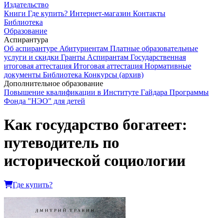
Издательство
Книги
Где купить?
Интернет-магазин
Контакты
Библиотека
Образование
Аспирантура
Об аспирантуре
Абитуриентам
Платные образовательные
услуги и скидки
Гранты
Аспирантам
Государственная
итоговая аттестация
Итоговая аттестация
Нормативные
документы
Библиотека
Конкурсы (архив)
Дополнительное образование
Повышение квалификации в Институте Гайдара
Программы
Фонда "НЭО" для детей
Как государство богатеет:
путеводитель по
исторической социологии
Где купить?