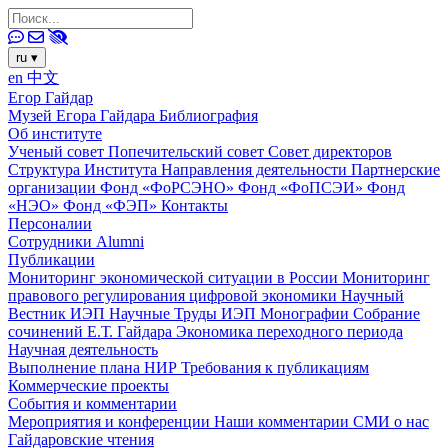
ru
▾
en
中文
Егор Гайдар
Музей Егора Гайдара
Библиография
Об институте
Ученый совет
Попечительский совет
Совет директоров
Структура Института
Направления деятельности
Партнерские
организации
Фонд «ФоРСЭНО»
Фонд «ФоПСЭИ»
Фонд
«НЭО»
Фонд «ФЭП»
Контакты
Персоналии
Сотрудники
Alumni
Публикации
Мониторинг экономической ситуации в России
Мониторинг
правового регулирования цифровой экономики
Научный
Вестник ИЭП
Научные Труды ИЭП
Монографии
Собрание
сочинений Е.Т. Гайдара
Экономика переходного периода
Научная деятельность
Выполнение плана НИР
Требования к публикациям
Коммерческие проекты
События и комментарии
Мероприятия и конференции
Наши комментарии
СМИ о нас
Гайдаровские чтения