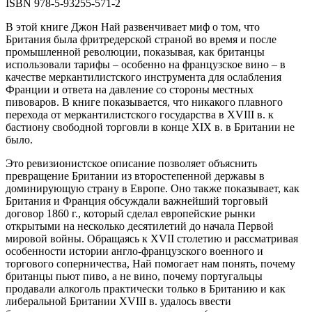
ISBN 978-5-93255-571-2
В этой книге Джон Най развенчивает миф о том, что
Британия была фритредерской страной во время и после
промышленной революции, показывая, как британцы
использовали тарифы – особенно на французское вино – в
качестве меркантилистского инструмента для ослабления
Франции и ответа на давление со стороны местных
пивоваров. В книге показывается, что никакого плавного
перехода от меркантилистского государства в XVIII в. к
бастиону свободной торговли в конце XIX в. в Британии не
было.
Это ревизионистское описание позволяет объяснить
превращение Британии из второстепенной державы в
доминирующую страну в Европе. Оно также показывает, как
Британия и Франция обсуждали важнейший торговый
договор 1860 г., который сделал европейские рынки
открытыми на несколько десятилетий до начала Первой
мировой войны. Обращаясь к XVII столетию и рассматривая
особенности истории англо-французского военного и
торгового соперничества, Най помогает нам понять, почему
британцы пьют пиво, а не вино, почему португальцы
продавали алкоголь практически только в Британию и как
либеральной Британии XVIII в. удалось ввести