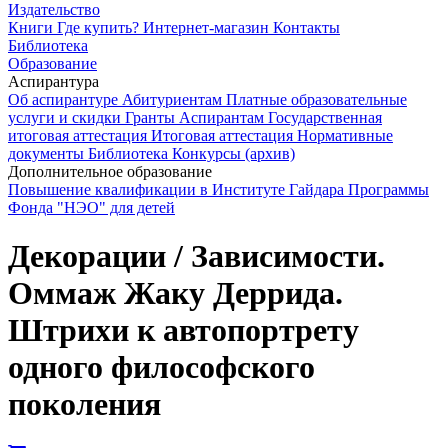
Издательство
Книги
Где купить?
Интернет-магазин
Контакты
Библиотека
Образование
Аспирантура
Об аспирантуре
Абитуриентам
Платные образовательные
услуги и скидки
Гранты
Аспирантам
Государственная
итоговая аттестация
Итоговая аттестация
Нормативные
документы
Библиотека
Конкурсы (архив)
Дополнительное образование
Повышение квалификации в Институте Гайдара
Программы
Фонда "НЭО" для детей
Декорации / Зависимости.
Оммаж Жаку Деррида.
Штрихи к автопортрету
одного философского
поколения