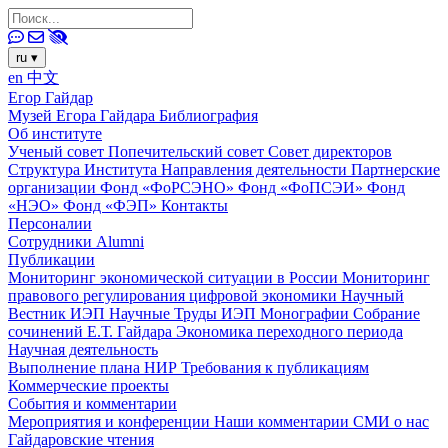
ru
▾
en
中文
Егор Гайдар
Музей Егора Гайдара
Библиография
Об институте
Ученый совет
Попечительский совет
Совет директоров
Структура Института
Направления деятельности
Партнерские
организации
Фонд «ФоРСЭНО»
Фонд «ФоПСЭИ»
Фонд
«НЭО»
Фонд «ФЭП»
Контакты
Персоналии
Сотрудники
Alumni
Публикации
Мониторинг экономической ситуации в России
Мониторинг
правового регулирования цифровой экономики
Научный
Вестник ИЭП
Научные Труды ИЭП
Монографии
Собрание
сочинений Е.Т. Гайдара
Экономика переходного периода
Научная деятельность
Выполнение плана НИР
Требования к публикациям
Коммерческие проекты
События и комментарии
Мероприятия и конференции
Наши комментарии
СМИ о нас
Гайдаровские чтения