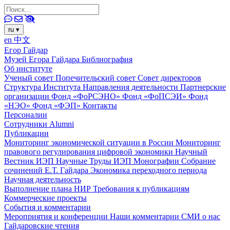
ru
▾
en
中文
Егор Гайдар
Музей Егора Гайдара
Библиография
Об институте
Ученый совет
Попечительский совет
Совет директоров
Структура Института
Направления деятельности
Партнерские
организации
Фонд «ФоРСЭНО»
Фонд «ФоПСЭИ»
Фонд
«НЭО»
Фонд «ФЭП»
Контакты
Персоналии
Сотрудники
Alumni
Публикации
Мониторинг экономической ситуации в России
Мониторинг
правового регулирования цифровой экономики
Научный
Вестник ИЭП
Научные Труды ИЭП
Монографии
Собрание
сочинений Е.Т. Гайдара
Экономика переходного периода
Научная деятельность
Выполнение плана НИР
Требования к публикациям
Коммерческие проекты
События и комментарии
Мероприятия и конференции
Наши комментарии
СМИ о нас
Гайдаровские чтения