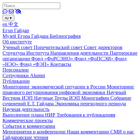
ru
▾
en
中文
Егор Гайдар
Музей Егора Гайдара
Библиография
Об институте
Ученый совет
Попечительский совет
Совет директоров
Структура Института
Направления деятельности
Партнерские
организации
Фонд «ФоРСЭНО»
Фонд «ФоПСЭИ»
Фонд
«НЭО»
Фонд «ФЭП»
Контакты
Персоналии
Сотрудники
Alumni
Публикации
Мониторинг экономической ситуации в России
Мониторинг
правового регулирования цифровой экономики
Научный
Вестник ИЭП
Научные Труды ИЭП
Монографии
Собрание
сочинений Е.Т. Гайдара
Экономика переходного периода
Научная деятельность
Выполнение плана НИР
Требования к публикациям
Коммерческие проекты
События и комментарии
Мероприятия и конференции
Наши комментарии
СМИ о нас
Гайдаровские чтения