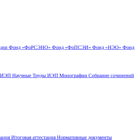
ации
Фонд «ФоРСЭНО»
Фонд «ФоПСЭИ»
Фонд «НЭО»
Фонд
к ИЭП
Научные Труды ИЭП
Монографии
Собрание сочинений
тация
Итоговая аттестация
Нормативные документы