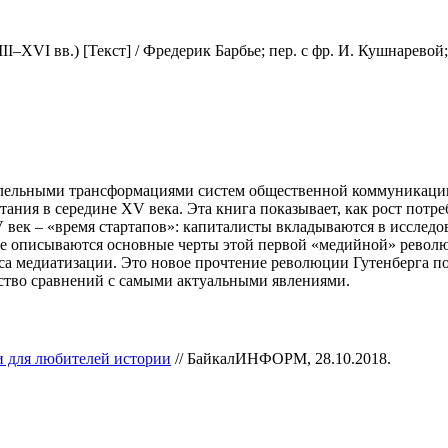
I–XVI вв.) [Текст] / Фредерик Барбье; пер. с фр. И. Кушнаревой;
ельными трансформациями систем общественной коммуникации –
ания в середине XV века. Эта книга показывает, как рост потре
 век – «время стартапов»: капиталисты вкладываются в исследов
ее описываются основные черты этой первой «медийной» револю
сса медиатизации. Это новое прочтение революции Гутенберга по
ество сравнений с самыми актуальными явлениями.
и для любителей истории
// БайкалИНФОРМ, 28.10.2018.