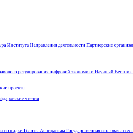
ура Института
Направления деятельности
Партнерские организ
авового регулирования цифровой экономики
Научный Вестни
кие проекты
айдаровские чтения
ги и скидки
Гранты
Аспирантам
Государственная итоговая аттес