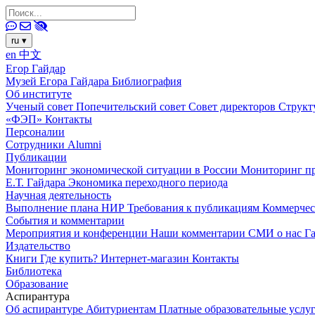
ru
▾
en
中文
Егор Гайдар
Музей Егора Гайдара
Библиография
Об институте
Ученый совет
Попечительский совет
Совет директоров
Структ
«ФЭП»
Контакты
Персоналии
Сотрудники
Alumni
Публикации
Мониторинг экономической ситуации в России
Мониторинг пр
Е.Т. Гайдара
Экономика переходного периода
Научная деятельность
Выполнение плана НИР
Требования к публикациям
Коммерчес
События и комментарии
Мероприятия и конференции
Наши комментарии
СМИ о нас
Г
Издательство
Книги
Где купить?
Интернет-магазин
Контакты
Библиотека
Образование
Аспирантура
Об аспирантуре
Абитуриентам
Платные образовательные услу