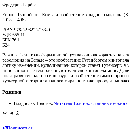
Фредерик Барбье
Европа Гутенберга. Книга и изобретение западного модерна (XII
2018. – 496 с.
ISBN 978-5-93255-533-0
УДК 655.11
ББК 76.1
Б24
Важные фазы трансформации общества сопровождаются паралл
революция на Западе – это изобретение Гутенбергом книгопечат
логику изменений, кульминацией которой станет Гутенберг. XV
инновационные технологии, в том числе книгопечатание. Дал
поля, развитие надзора и цензуры и изобретение самого проце
культурной истории западного мира, но также проводит множ
Рецензии:
Владислав Толстов.
Читатель Толстов: Отличные новинк
Подписаться