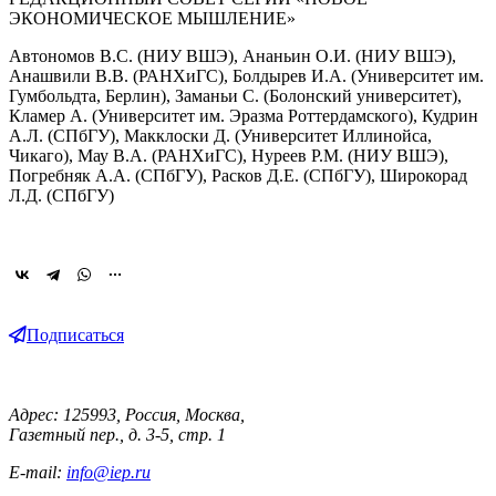
ЭКОНОМИЧЕСКОЕ МЫШЛЕНИЕ»
Автономов В.C. (НИУ ВШЭ), Ананьин О.И. (НИУ ВШЭ),
Анашвили В.В. (РАНХиГС), Болдырев И.А. (Университет им.
Гумбольдта, Берлин), Заманьи С. (Болонский университет),
Кламер А.
(Университет им. Эразма Роттердамского), Кудрин
А.Л. (СПбГУ), Макклоски Д. (Университет Иллинойса,
Чикаго), Мау В.А. (РАНХиГС), Нуреев Р.М. (НИУ ВШЭ),
Погребняк А.А.
(СПбГУ), Расков Д.Е. (СПбГУ), Широкорад
Л.Д. (СПбГУ)
Подписаться
Адрес: 125993, Россия, Москва,
Газетный пер., д. 3-5, стр. 1
E-mail:
info@iep.ru