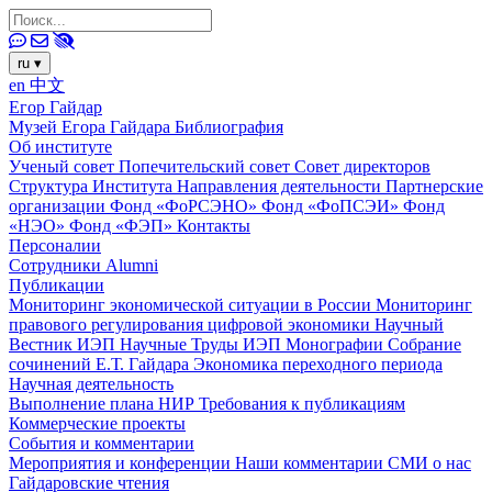
ru
▾
en
中文
Егор Гайдар
Музей Егора Гайдара
Библиография
Об институте
Ученый совет
Попечительский совет
Совет директоров
Структура Института
Направления деятельности
Партнерские
организации
Фонд «ФоРСЭНО»
Фонд «ФоПСЭИ»
Фонд
«НЭО»
Фонд «ФЭП»
Контакты
Персоналии
Сотрудники
Alumni
Публикации
Мониторинг экономической ситуации в России
Мониторинг
правового регулирования цифровой экономики
Научный
Вестник ИЭП
Научные Труды ИЭП
Монографии
Собрание
сочинений Е.Т. Гайдара
Экономика переходного периода
Научная деятельность
Выполнение плана НИР
Требования к публикациям
Коммерческие проекты
События и комментарии
Мероприятия и конференции
Наши комментарии
СМИ о нас
Гайдаровские чтения