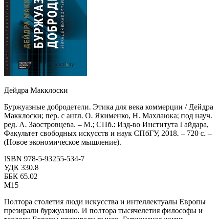
Дейдра Макклоски
Буржуазные добродетели. Этика для века коммерции / Дейдра
Макклоски; пер. с англ. О. Якименко, Н. Махлаюка; под науч.
ред. А. Заостровцева. – М.; СПб.: Изд-во Института Гайдара,
Факультет свободных искусств и наук СПбГУ, 2018. – 720 с. –
(Новое экономическое мышление).
ISBN 978-5-93255-534-7
УДК 330.8
ББК 65.02
М15
Полтора столетия люди искусства и интеллектуалы Европы
презирали буржуазию. И полтора тысячелетия философы и