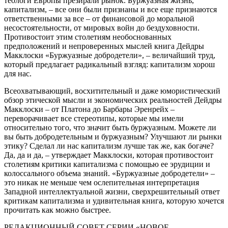
теологи Европы презирали рынок. Буржуазная жизнь,
капитализм, – все они были признаны и все еще признаются
ответственными за все – от финансовой до моральной
несостоятельности, от мировых войн до бездуховности.
Противостоит этим столетиям необоснованных
предположений и непроверенных мыслей книга Дейдры
Макклоски «Буржуазные добродетели», – величайший труд,
который предлагает радикальный взгляд: капитализм хорош
для нас.
Всеохватывающий, восхитительный и даже юмористический
обзор этической мысли и экономических реальностей Дейдры
Макклоски – от Платона до Барбары Эренрейх –
переворачивает все стереотипы, которые мы имели
относительно того, что значит быть буржуазным. Можете ли
вы быть добродетельным и буржуазным? Улучшают ли рынки
этику? Сделал ли нас капитализм лучше так же, как богаче?
Да, да и да, – утверждает Макклоски, которая противостоит
столетиям критики капитализма с помощью ее эрудиции и
колоссального объема знаний. «Буржуазные добродетели» –
это никак не меньше чем ослепительная интерпретация
Западной интеллектуальной жизни, сверхрешительный ответ
критикам капитализма и удивительная книга, которую хочется
прочитать как можно быстрее.
РЕДАКЦИОННЫЙ СОВЕТ СЕРИИ «НОВОЕ