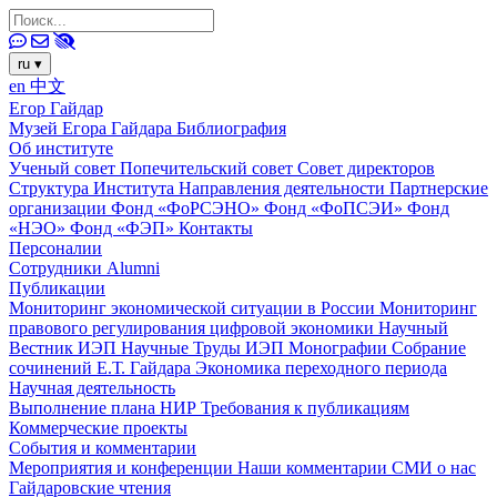
ru
▾
en
中文
Егор Гайдар
Музей Егора Гайдара
Библиография
Об институте
Ученый совет
Попечительский совет
Совет директоров
Структура Института
Направления деятельности
Партнерские
организации
Фонд «ФоРСЭНО»
Фонд «ФоПСЭИ»
Фонд
«НЭО»
Фонд «ФЭП»
Контакты
Персоналии
Сотрудники
Alumni
Публикации
Мониторинг экономической ситуации в России
Мониторинг
правового регулирования цифровой экономики
Научный
Вестник ИЭП
Научные Труды ИЭП
Монографии
Собрание
сочинений Е.Т. Гайдара
Экономика переходного периода
Научная деятельность
Выполнение плана НИР
Требования к публикациям
Коммерческие проекты
События и комментарии
Мероприятия и конференции
Наши комментарии
СМИ о нас
Гайдаровские чтения