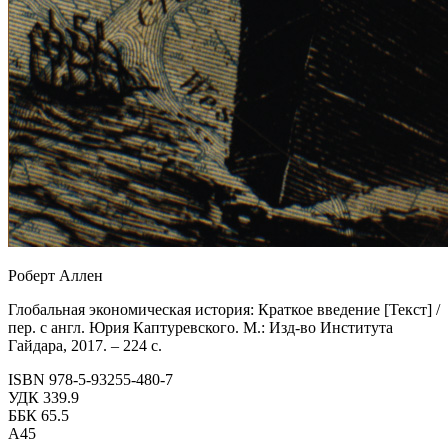
Роберт Аллен
Глобальная экономическая история: Краткое введение [Текст] /
пер. с англ. Юрия Каптуревского. М.: Изд-во Института
Гайдара, 2017. –
224 с.
ISBN 978-5-93255-480-7
УДК 339.9
ББК 65.5
А45