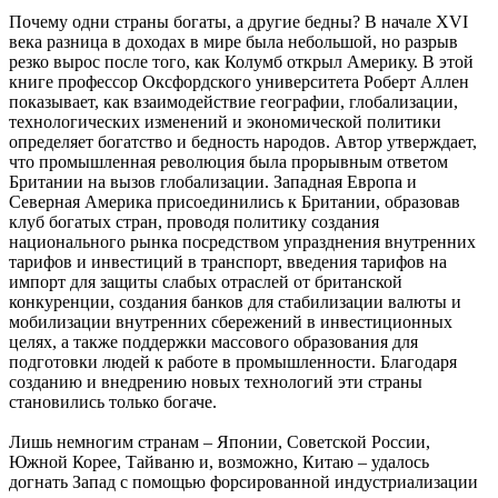
Почему одни страны богаты, а другие бедны? В начале XVI
века разница в доходах в мире была небольшой, но разрыв
резко вырос после того, как Колумб открыл Америку. В этой
книге профессор Оксфордского университета Роберт Аллен
показывает, как взаимодействие географии, глобализации,
технологических изменений и экономической политики
определяет богатство и бедность народов. Автор утверждает,
что промышленная революция была прорывным ответом
Британии на вызов глобализации. Западная Европа и
Северная Америка присоединились к Британии, образовав
клуб богатых стран, проводя политику создания
национального рынка посредством упразднения внутренних
тарифов и инвестиций в транспорт, введения тарифов на
импорт для защиты слабых отраслей от британской
конкуренции, создания банков для стабилизации валюты и
мобилизации внутренних сбережений в инвестиционных
целях, а также поддержки массового образования для
подготовки людей к работе в промышленности. Благодаря
созданию и внедрению новых технологий эти страны
становились только богаче.
Лишь немногим странам – Японии, Советской России,
Южной Корее, Тайваню и, возможно, Китаю – удалось
догнать Запад с помощью форсированной индустриализации