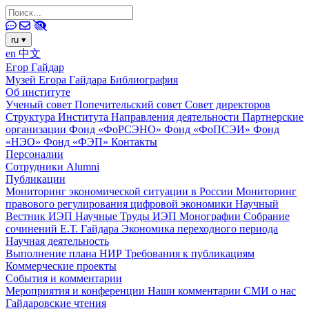
ru
▾
en
中文
Егор Гайдар
Музей Егора Гайдара
Библиография
Об институте
Ученый совет
Попечительский совет
Совет директоров
Структура Института
Направления деятельности
Партнерские
организации
Фонд «ФоРСЭНО»
Фонд «ФоПСЭИ»
Фонд
«НЭО»
Фонд «ФЭП»
Контакты
Персоналии
Сотрудники
Alumni
Публикации
Мониторинг экономической ситуации в России
Мониторинг
правового регулирования цифровой экономики
Научный
Вестник ИЭП
Научные Труды ИЭП
Монографии
Собрание
сочинений Е.Т. Гайдара
Экономика переходного периода
Научная деятельность
Выполнение плана НИР
Требования к публикациям
Коммерческие проекты
События и комментарии
Мероприятия и конференции
Наши комментарии
СМИ о нас
Гайдаровские чтения