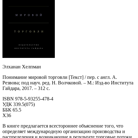
Элханан Хелпман
Понимание мировой торговли [Текст] / пер. с англ. А.
Резвова; под науч. ред. Н. Волчковой. – М.: Изд-во Института
Гайдара, 2017. – 312 с.
ISBN 978-5-93255-478-4
УДК 339.5(075)
ББК 65.5
Х36
В книге предлагается всестороннее объяснение того, что
определяет международную организацию производства и
распределения и возникающие в результате торговые потоки.