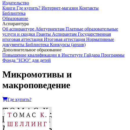
Издательство
Книги
Где купить?
Интернет-магазин
Контакты
Библиотека
Образование
Аспирантура
Об аспирантуре
Абитуриентам
Платные образовательные
услуги и скидки
Гранты
Аспирантам
Государственная
итоговая аттестация
Итоговая аттестация
Нормативные
документы
Библиотека
Конкурсы (архив)
Дополнительное образование
Повышение квалификации в Институте Гайдара
Программы
Фонда "НЭО" для детей
Микромотивы и
макроповедение
Где купить?