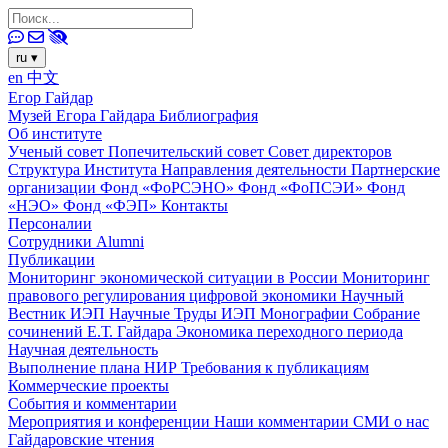
ru
▾
en
中文
Егор Гайдар
Музей Егора Гайдара
Библиография
Об институте
Ученый совет
Попечительский совет
Совет директоров
Структура Института
Направления деятельности
Партнерские
организации
Фонд «ФоРСЭНО»
Фонд «ФоПСЭИ»
Фонд
«НЭО»
Фонд «ФЭП»
Контакты
Персоналии
Сотрудники
Alumni
Публикации
Мониторинг экономической ситуации в России
Мониторинг
правового регулирования цифровой экономики
Научный
Вестник ИЭП
Научные Труды ИЭП
Монографии
Собрание
сочинений Е.Т. Гайдара
Экономика переходного периода
Научная деятельность
Выполнение плана НИР
Требования к публикациям
Коммерческие проекты
События и комментарии
Мероприятия и конференции
Наши комментарии
СМИ о нас
Гайдаровские чтения