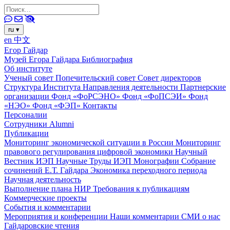
ru
▾
en
中文
Егор Гайдар
Музей Егора Гайдара
Библиография
Об институте
Ученый совет
Попечительский совет
Совет директоров
Структура Института
Направления деятельности
Партнерские
организации
Фонд «ФоРСЭНО»
Фонд «ФоПСЭИ»
Фонд
«НЭО»
Фонд «ФЭП»
Контакты
Персоналии
Сотрудники
Alumni
Публикации
Мониторинг экономической ситуации в России
Мониторинг
правового регулирования цифровой экономики
Научный
Вестник ИЭП
Научные Труды ИЭП
Монографии
Собрание
сочинений Е.Т. Гайдара
Экономика переходного периода
Научная деятельность
Выполнение плана НИР
Требования к публикациям
Коммерческие проекты
События и комментарии
Мероприятия и конференции
Наши комментарии
СМИ о нас
Гайдаровские чтения