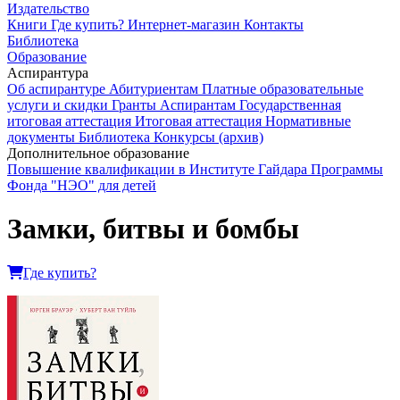
Издательство
Книги
Где купить?
Интернет-магазин
Контакты
Библиотека
Образование
Аспирантура
Об аспирантуре
Абитуриентам
Платные образовательные
услуги и скидки
Гранты
Аспирантам
Государственная
итоговая аттестация
Итоговая аттестация
Нормативные
документы
Библиотека
Конкурсы (архив)
Дополнительное образование
Повышение квалификации в Институте Гайдара
Программы
Фонда "НЭО" для детей
Замки, битвы и бомбы
Где купить?