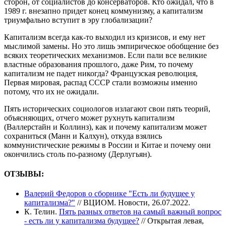
сторон, от социалистов до консерваторов. Кто ожидал, что в
1989 г. внезапно придет конец коммунизму, а капитализм
триумфально вступит в эру глобализации?
Капитализм всегда как-то выходил из кризисов, и ему нет
мыслимой замены. Но это лишь эмпирическое обобщение без
всяких теоретических механизмов. Если пали все великие
властные образования прошлого, даже Рим, то почему
капитализм не падет никогда? Французская революция,
Первая мировая, распад СССР стали возможны именно
потому, что их не ожидали.
Пять исторических социологов излагают свои пять теорий,
объясняющих, отчего может рухнуть капитализм
(Валлерстайн и Коллинз), как и почему капитализм может
сохраниться (Манн и Калхун), откуда взялись
коммунистические режимы в России и Китае и почему они
окончились столь по-разному (Дерлугьян).
ОТЗЫВЫ:
Валерий Федоров о сборнике "Есть ли будущее у
капитализма?"
// ВЦИОМ. Новости, 26.07.2022.
К. Телин.
Пять разных ответов на самый важный вопрос
- есть ли у капитализма будущее?
// Открытая левая,