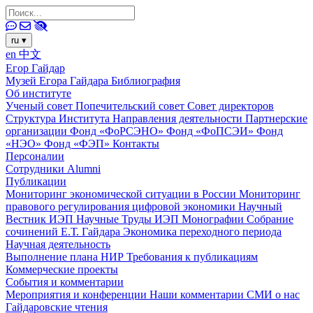
ru
▾
en
中文
Егор Гайдар
Музей Егора Гайдара
Библиография
Об институте
Ученый совет
Попечительский совет
Совет директоров
Структура Института
Направления деятельности
Партнерские
организации
Фонд «ФоРСЭНО»
Фонд «ФоПСЭИ»
Фонд
«НЭО»
Фонд «ФЭП»
Контакты
Персоналии
Сотрудники
Alumni
Публикации
Мониторинг экономической ситуации в России
Мониторинг
правового регулирования цифровой экономики
Научный
Вестник ИЭП
Научные Труды ИЭП
Монографии
Собрание
сочинений Е.Т. Гайдара
Экономика переходного периода
Научная деятельность
Выполнение плана НИР
Требования к публикациям
Коммерческие проекты
События и комментарии
Мероприятия и конференции
Наши комментарии
СМИ о нас
Гайдаровские чтения