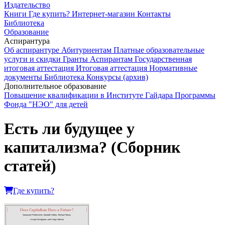
Издательство
Книги
Где купить?
Интернет-магазин
Контакты
Библиотека
Образование
Аспирантура
Об аспирантуре
Абитуриентам
Платные образовательные
услуги и скидки
Гранты
Аспирантам
Государственная
итоговая аттестация
Итоговая аттестация
Нормативные
документы
Библиотека
Конкурсы (архив)
Дополнительное образование
Повышение квалификации в Институте Гайдара
Программы
Фонда "НЭО" для детей
Есть ли будущее у
капитализма? (Сборник
статей)
Где купить?