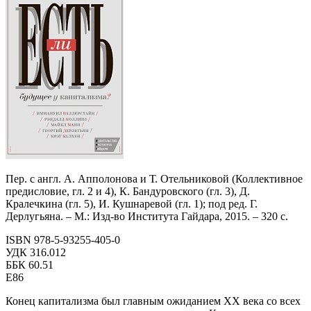
Пер. с англ. А. Апполонова и Т. Отельниковой (Коллективное
предисловие, гл. 2 и 4), К. Бандуровского (гл. 3), Д.
Кралечкина (гл. 5), И. Кушнаревой (гл. 1); под ред. Г.
Дерлугьяна. – М.: Изд-во Института Гайдара, 2015. – 320 с.
ISBN 978-5-93255-405-0
УДК 316.012
ББК 60.51
Е86
Конец капитализма был главным ожиданием ХХ века со всех