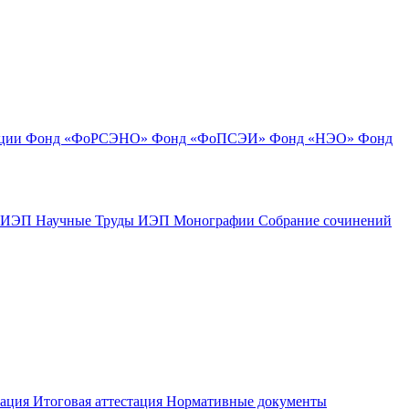
ации
Фонд «ФоРСЭНО»
Фонд «ФоПСЭИ»
Фонд «НЭО»
Фонд
к ИЭП
Научные Труды ИЭП
Монографии
Собрание сочинений
тация
Итоговая аттестация
Нормативные документы