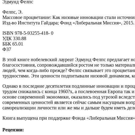
Эдмунд Фелпс
Фелпс, Э.
Массовое процветание: Как низовые инновации стали источником
Изд-во Института Гайдара; Фонд «Либеральная Миссия», 2015. 
ISBN 978-5-93255-418- 0
УДК 330.88
ББК 65.01
Ф37
В этой книге нобелевский лауреат Эдмунд Фелпс предлагает но
благосостояния, сопровождавшийся ростом не только материал
людей, чем когда-либо прежде? Фелпс связывает это процветан
трудностями. Эти ценности подпитывали низовой динамизм, 
Однако в последние десятилетия подлинные инновации и проц
трудом снижались с конца 1960?х, а послевоенная Европа так и
основе современной экономики, оказались под угрозой вследс
современных ценностей является сейчас самым насущным вопро
самореализации личности или же мы и дальше будем иметь де
Книга выпущена при поддержке Фонда «Либеральная Миссия»
Рецензии: