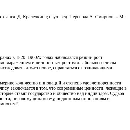
с англ. Д. Кралечкина; науч. ред. Перевода А. Смирнов. – М.:
ранах в 1820–1960?х годах наблюдался резкий рост
самовыражением и личностным ростом для большего числа
 исследовать что-то новое, справляться с возникающими
Америке количество инноваций и степень удовлетворенности
лпсу, заключается в том, что современные ценности, лежащие в
оторые ставят государство и общество над индивидом. Судьба
нности, низовому динамизму, подлинным инновациям и
емногим?