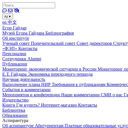
ru
▾
en
中文
Егор Гайдар
Музей Егора Гайдара
Библиография
Об институте
Ученый совет
Попечительский совет
Совет директоров
Структ
«ФЭП»
Контакты
Персоналии
Сотрудники
Alumni
Публикации
Мониторинг экономической ситуации в России
Мониторинг пр
Е.Т. Гайдара
Экономика переходного периода
Научная деятельность
Выполнение плана НИР
Требования к публикациям
Коммерчес
События и комментарии
Мероприятия и конференции
Наши комментарии
СМИ о нас
Г
Издательство
Книги
Где купить?
Интернет-магазин
Контакты
Библиотека
Образование
Аспирантура
Об аспирантуре
Абитуриентам
Платные образовательные услу