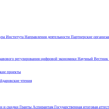
ура Института
Направления деятельности
Партнерские организ
авового регулирования цифровой экономики
Научный Вестни
кие проекты
айдаровские чтения
ги и скидки
Гранты
Аспирантам
Государственная итоговая аттес