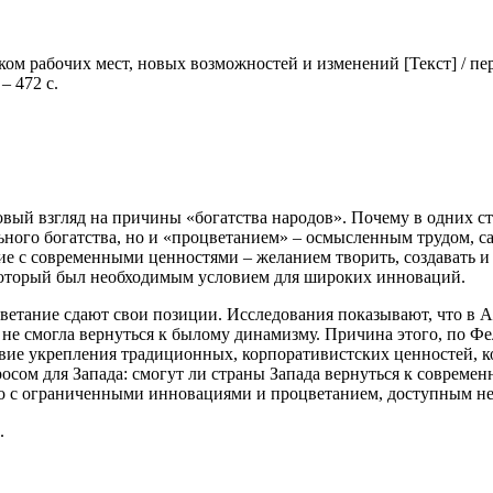
 рабочих мест, новых возможностей и изменений [Текст] / пер. 
– 472 с.
вый взгляд на причины «богатства народов». Почему в одних ст
ьного богатства, но и «процветанием» – осмысленным трудом, 
ие с современными ценностями – желанием творить, создавать и
который был необходимым условием для широких инноваций.
ветание сдают свои позиции. Исследования показывают, что в 
 не смогла вернуться к былому динамизму. Причина этого, по Фе
твие укрепления традиционных, корпоративистских ценностей, к
сом для Запада: смогут ли страны Запада вернуться к совреме
ло с ограниченными инновациями и процветанием, доступным н
.