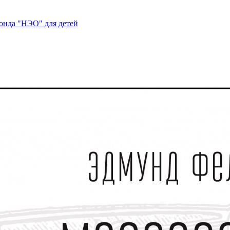
нда "НЭО" для детей