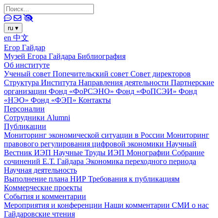
ru
▾
en
中文
Егор Гайдар
Музей Егора Гайдара
Библиография
Об институте
Ученый совет
Попечительский совет
Совет директоров
Структура Института
Направления деятельности
Партнерские
организации
Фонд «ФоРСЭНО»
Фонд «ФоПСЭИ»
Фонд
«НЭО»
Фонд «ФЭП»
Контакты
Персоналии
Сотрудники
Alumni
Публикации
Мониторинг экономической ситуации в России
Мониторинг
правового регулирования цифровой экономики
Научный
Вестник ИЭП
Научные Труды ИЭП
Монографии
Собрание
сочинений Е.Т. Гайдара
Экономика переходного периода
Научная деятельность
Выполнение плана НИР
Требования к публикациям
Коммерческие проекты
События и комментарии
Мероприятия и конференции
Наши комментарии
СМИ о нас
Гайдаровские чтения