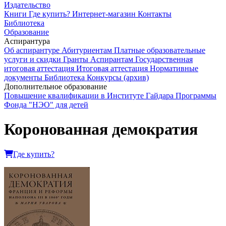
Издательство
Книги
Где купить?
Интернет-магазин
Контакты
Библиотека
Образование
Аспирантура
Об аспирантуре
Абитуриентам
Платные образовательные
услуги и скидки
Гранты
Аспирантам
Государственная
итоговая аттестация
Итоговая аттестация
Нормативные
документы
Библиотека
Конкурсы (архив)
Дополнительное образование
Повышение квалификации в Институте Гайдара
Программы
Фонда "НЭО" для детей
Коронованная демократия
Где купить?