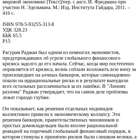
мировой экономике [Текст]/пер. с англ.
И. Фридмана
при
участии
Н. Эдельмана.
М.: Изд. Института Гайдара, 2011. –
416 с.
ISBN 978-5-93255-313-8
УДК 328.23
ББК 65.5
Р15
Рагурам Раджан был одним из немногих экономистов,
предупреждавших об угрозе глобального финансового
кризиса задолго до его начала. Сейчас, когда мир постепенно
оправляется от кризиса, велик соблазн возложить всю вину за
произошедшее на алчных банкиров, которые самонадеянно
пошли на иррациональные риски и в результате вынудили
всех остальных расплачиваться за их ошибки. В "Линиях
разлома" Раджан утверждает, что на самом деле проблемы
лежат гораздо глубже.
Он показывает, как решения отдельных индивидов
коллективно привели к экономическому коллапсу. Эти
решения банкиров, правительственных чиновников и
простых домовладельцев были вполне рациональной
реакцией на порочный глобальный финансовый порядок, в
котором стимулы к принятию рисков были слишком велики, а