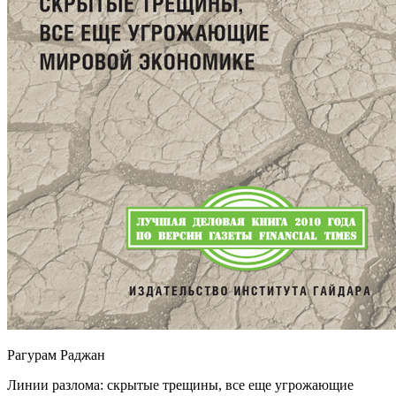
Рагурам Раджан
Линии разлома: скрытые трещины, все еще угрожающие