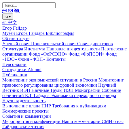
ru
▾
en
中文
Егор Гайдар
Музей Егора Гайдара
Библиография
Об институте
Ученый совет
Попечительский совет
Совет директоров
Структура Института
Направления деятельности
Партнерские
организации
Фонд «ФоРСЭНО»
Фонд «ФоПСЭИ»
Фонд
«НЭО»
Фонд «ФЭП»
Контакты
Персоналии
Сотрудники
Alumni
Публикации
Мониторинг экономической ситуации в России
Мониторинг
правового регулирования цифровой экономики
Научный
Вестник ИЭП
Научные Труды ИЭП
Монографии
Собрание
сочинений Е.Т. Гайдара
Экономика переходного периода
Научная деятельность
Выполнение плана НИР
Требования к публикациям
Коммерческие проекты
События и комментарии
Мероприятия и конференции
Наши комментарии
СМИ о нас
Гайдаровские чтения