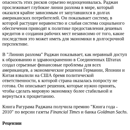
опасность этих рисков серьезно недооценивалась. Раджан
прослеживает глубокие линии разлома в мире, который
оказался крайне зависимым от запутавшихся в долгах
американских потребителей. Он показывает систему, в
которой растущее неравенство и слабая система социального
обеспечения приводят к политике предоставления дешевых
кредитов и создания рабочих мест независимо от того, какие
последствия это может иметь для экономики в долгосрочной
перспективе.
В "Линиях разлома" Раджан показывает, как неравный доступ
к образованию и здравоохранению в Соединенных Штатах
создал серьезные финансовые проблемы для всех
американцев, а экономические решения Германии, Японии и
Китая взвалили на США бремя политической
ответственности, к которой страна оказалась попросту не
готова. Он описывает решения, которые нужно принять,
чтобы сделать мировую экономику более стабильной и
вернуться к процветанию.
Книга Рагурама Раджана получила премию "Книга года -
2010" по версии газеты
Financial Times
и банка
Goldman Sachs
.
Рецензии