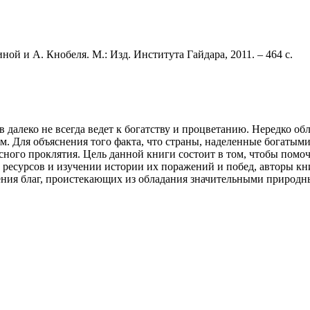
ной и А. Кнобеля. М.: Изд. Института Гайдара, 2011. – 464 с.
 далеко не всегда ведет к богатству и процветанию. Нередко 
. Для объяснения того факта, что страны, наделенные богатым
сного проклятия. Цель данной книги состоит в том, чтобы помо
ресурсов и изучении истории их поражений и побед, авторы кн
ения благ, проистекающих из обладания значительными природн