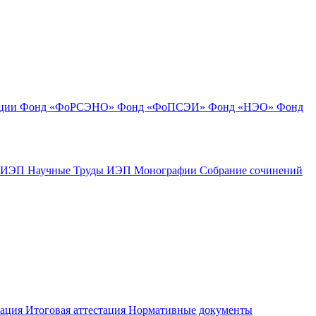
ации
Фонд «ФоРСЭНО»
Фонд «ФоПСЭИ»
Фонд «НЭО»
Фонд
к ИЭП
Научные Труды ИЭП
Монографии
Собрание сочинений
тация
Итоговая аттестация
Нормативные документы