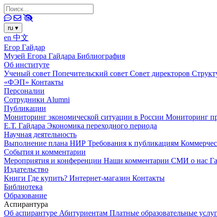
ru
▾
en
中文
Егор Гайдар
Музей Егора Гайдара
Библиография
Об институте
Ученый совет
Попечительский совет
Совет директоров
Структ
«ФЭП»
Контакты
Персоналии
Сотрудники
Alumni
Публикации
Мониторинг экономической ситуации в России
Мониторинг пр
Е.Т. Гайдара
Экономика переходного периода
Научная деятельность
Выполнение плана НИР
Требования к публикациям
Коммерчес
События и комментарии
Мероприятия и конференции
Наши комментарии
СМИ о нас
Г
Издательство
Книги
Где купить?
Интернет-магазин
Контакты
Библиотека
Образование
Аспирантура
Об аспирантуре
Абитуриентам
Платные образовательные услу