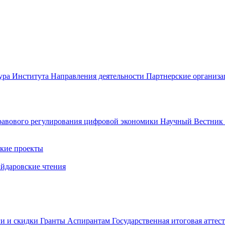
ура Института
Направления деятельности
Партнерские организ
авового регулирования цифровой экономики
Научный Вестни
кие проекты
айдаровские чтения
ги и скидки
Гранты
Аспирантам
Государственная итоговая аттес