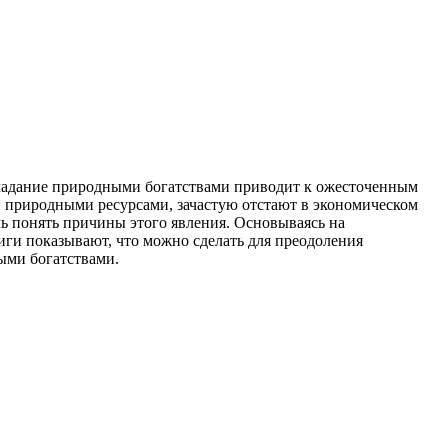
обладание природными богатствами приводит к ожесточенным
и природными ресурсами, зачастую отстают в экономическом
чь понять причины этого явления. Основываясь на
иги показывают, что можно сделать для преодоления
ыми богатствами.