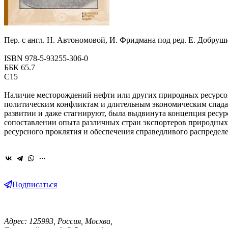
Пер. с англ. Н. Автономовой,
И. Фридмана
под ред. Е. Добруши
ISBN 978‑5‑93255‑306‑0
ББК 65.7
С15
Наличие месторождений нефти или других природных ресурсов
политическим конфликтам и длительным экономическим спадам
развитии и даже стагнируют, была выдвинута концепция ресур
сопоставлении опыта различных стран экспортеров природных 
ресурсного проклятия и обеспечения справедливого распредел
Подписаться
Адрес: 125993, Россия, Москва,