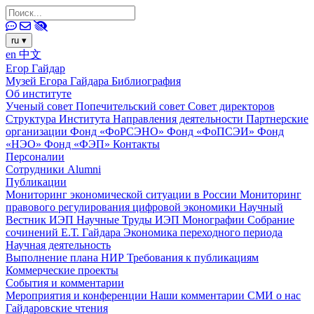
ru
▾
en
中文
Егор Гайдар
Музей Егора Гайдара
Библиография
Об институте
Ученый совет
Попечительский совет
Совет директоров
Структура Института
Направления деятельности
Партнерские
организации
Фонд «ФоРСЭНО»
Фонд «ФоПСЭИ»
Фонд
«НЭО»
Фонд «ФЭП»
Контакты
Персоналии
Сотрудники
Alumni
Публикации
Мониторинг экономической ситуации в России
Мониторинг
правового регулирования цифровой экономики
Научный
Вестник ИЭП
Научные Труды ИЭП
Монографии
Собрание
сочинений Е.Т. Гайдара
Экономика переходного периода
Научная деятельность
Выполнение плана НИР
Требования к публикациям
Коммерческие проекты
События и комментарии
Мероприятия и конференции
Наши комментарии
СМИ о нас
Гайдаровские чтения