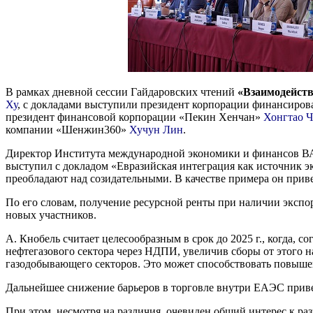
В рамках дневной сессии Гайдаровских чтений
«Взаимодейств
Ху
, с докладами выступили президент корпорации финансиро
президент финансовой корпорации «Пекин Хенчан»
Хонгтао 
компании «Шенжин360»
Хучун Лин
.
Директор Института международной экономики и финансов В
выступил с докладом «Евразийская интеграция как источник э
преобладают над созидательными. В качестве примера он при
По его словам, получение ресурсной ренты при наличии экспо
новых участников.
А. Кнобель считает целесообразным в срок до 2025 г., когда,
нефтегазового сектора через НДПИ, увеличив сборы от этого 
газодобывающего секторов. Это может способствовать повыш
Дальнейшее снижение барьеров в торговле внутри ЕАЭС приве
При этом, несмотря на различия, очевиден общий интерес к р