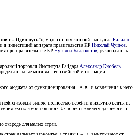
 пояс – Один путь”»
, модератором которой выступил
Билианг
и и инвестиций аппарата правительства КР
Николай Чуйков
,
ания при правительстве КР
Нурадил Байдолетов
, руководитель
ародной торговли Института Гайдара
Александр Кнобель
спределительные мотивы в евразийской интеграции
йского бюджета от функционирования ЕАЭС и вовлечения в него
ий нефтегазовый рынок, полностью перейти к изъятию ренты из
нулением экспортной пошлины было нейтральным для нефте- и
ю очередь для малых стран.
сла стран дальнего зарубежья. Страны ЕАЭС выигрывают от