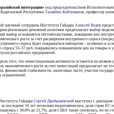
разийской интеграции»
под председательством Исполнительно
ве Кыргызской Республики
Талайбек Койчуманов
, профессор уни
ий научный сотрудник Института Гайдара
Алексей Ведев
предст
нария реализации денежной политики предполагает выбор модели
ый выбор осложняется обстоятельствами, лежащими вне инстру
ического роста за счет расширения внутреннего спроса (посред
нутреннего спроса будет покрываться импортом – особенно в усло
его спроса 53–57 руб. покрывались повышением цен на товары и у
пуска российских предприятий.
роза того, что инвестиционная активность останется на низком
ь экономического роста за счет инвестиций предполагает не то
а, финансовой стабильности, налоговых льгот, участия государс
х ограничений.
 Института Гайдара
Сергей Дробышевский
выступил с докладом 
 за последние 10 лет несколько видоизменилась: доля стран ЕС и
илась с 30,8% до 21,7%, доля США также снизилась, но не стол