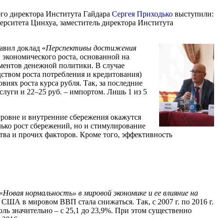
го директора Института Гайдара
Сергея Приходько
выступили:
верситета Цинхуа, заместитель директора Института
авил доклад «
Перспективы достижения
 экономического роста, основанной на
ментов денежной политики. В случае
ством роста потребления и кредитования)
виях роста курса рубля. Так, за последние
слуги и 22–25 руб. – импортом. Лишь 1 из 5
 уровне и внутренние сбережения окажутся
лько рост сбережений, но и стимулирование
тва и прочих факторов. Кроме того, эффективность
«
Новая нормальность» в мировой экономике и ее влияние на
 США в мировом ВВП стала снижаться. Так, с 2007 г. по 2016 г.
ь значительно – с 25,1 до 23,9%. При этом существенно