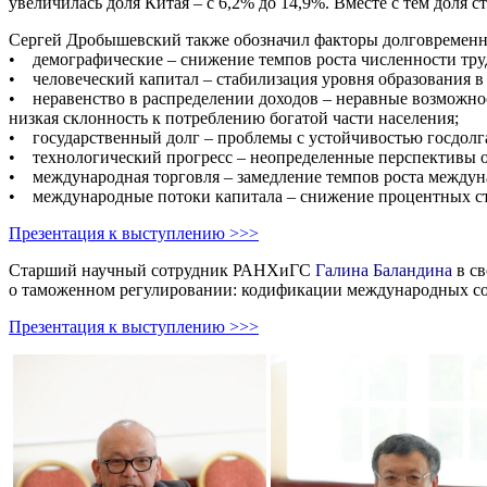
увеличилась доля Китая – с 6,2% до 14,9%. Вместе с тем доля 
Сергей Дробышевский также обозначил факторы долговременн
• демографические – снижение темпов роста численности тру
• человеческий капитал – стабилизация уровня образования 
• неравенство в распределении доходов – неравные возможнос
низкая склонность к потреблению богатой части населения;
• государственный долг – проблемы с устойчивостью госдолга
• технологический прогресс – неопределенные перспективы 
• международная торговля – замедление темпов роста междун
• международные потоки капитала – снижение процентных ста
Презентация к выступлению >>>
Старший научный сотрудник РАНХиГС
Галина Баландина
в св
о таможенном регулировании: кодификации международных со
Презентация к выступлению >>>