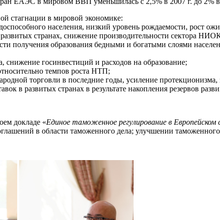
стран ЕАЭС в мировом ВВП уменьшилась с 2,5% в 2007 г. до 2% в 
ой стагнации в мировой экономике:
доспособного населения, низкий уровень рождаемости, рост ож
в развитых странах, снижение производительности сектора НИО
ти получения образования бедными и богатыми слоями населения
, снижение госинвестиций и расходов на образование;
относительно темпов роста НТП;
ародной торговли в последние годы, усиление протекционизма,
вок в развитых странах в результате накопления резервов раз
оем докладе «
Единое таможенное регулирование в Европейском 
глашений в области таможенного дела; улучшении таможенного