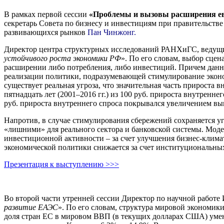
В рамках первой сессии
«Проблемы и вызовы расширения ев
секретарь Совета по бизнесу и инвестициям при правительст
развивающихся рынков
Пан
Чинжонг
.
Директор центра структурных исследований РАНХиГС, ведущ
устойчивого роста экономики РФ
». По его словам, выбор сце
расширении либо потребления, либо инвестиций. Причем данн
реализации политики, подразумевающей стимулирование эконом
существует реальная угроза, что значительная часть прироста в
пятнадцать лет (2001–2016 гг.) из 100 руб. прироста внутренн
руб. прироста внутреннего спроса покрывался увеличением вы
Напротив, в случае стимулирования сбережений сохраняется уг
«лишними» для реального сектора и банковской системы. Модел
инвестиционной активности – за счет улучшения бизнес-климат
экономической политики снижается за счет институциональны
Презентация к выступлению >>>
Во второй части утренней сессии Директор по научной работе
развитие ЕАЭС
». По его словам, структура мировой экономики
доля стран ЕС в мировом ВВП (в текущих долларах США) уменьш