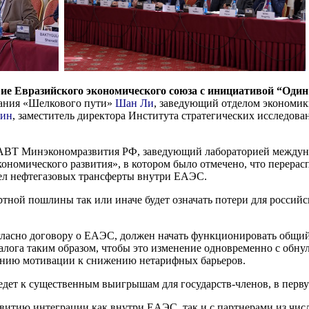
ие Евразийского экономического союза с инициативой “Один
вания «Шелкового пути»
Шан Ли
, заведующий отделом экономик
Чин
, заместитель директора Института стратегических исследов
АВТ Минэкономразвития РФ, заведующий лабораторией междун
кономического развития», в котором было отмечено, что перера
вел нефтегазовых трансферты внутри ЕАЭС.
ртной пошлины так или иначе будет означать потери для росси
 согласно договору о ЕАЭС, должен начать функционировать общ
налога таким образом, чтобы это изменение одновременно с об
ению мотивации к снижению нетарифных барьеров.
дет к существенным выигрышам для государств-членов, в перву
азвитию интеграции как внутри ЕАЭС, так и с партнерами из чи