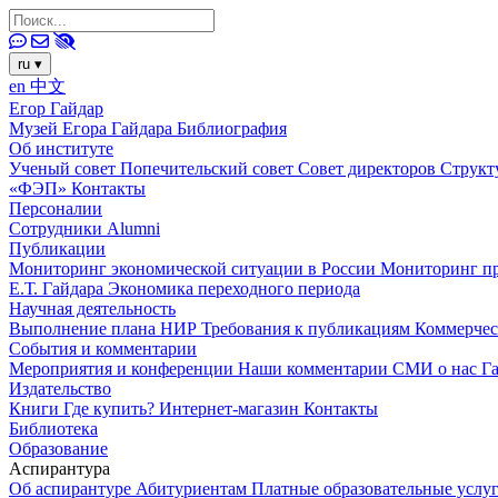
ru
▾
en
中文
Егор Гайдар
Музей Егора Гайдара
Библиография
Об институте
Ученый совет
Попечительский совет
Совет директоров
Структ
«ФЭП»
Контакты
Персоналии
Сотрудники
Alumni
Публикации
Мониторинг экономической ситуации в России
Мониторинг пр
Е.Т. Гайдара
Экономика переходного периода
Научная деятельность
Выполнение плана НИР
Требования к публикациям
Коммерчес
События и комментарии
Мероприятия и конференции
Наши комментарии
СМИ о нас
Г
Издательство
Книги
Где купить?
Интернет-магазин
Контакты
Библиотека
Образование
Аспирантура
Об аспирантуре
Абитуриентам
Платные образовательные услу