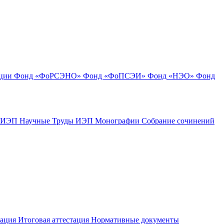
ации
Фонд «ФоРСЭНО»
Фонд «ФоПСЭИ»
Фонд «НЭО»
Фонд
к ИЭП
Научные Труды ИЭП
Монографии
Собрание сочинений
тация
Итоговая аттестация
Нормативные документы