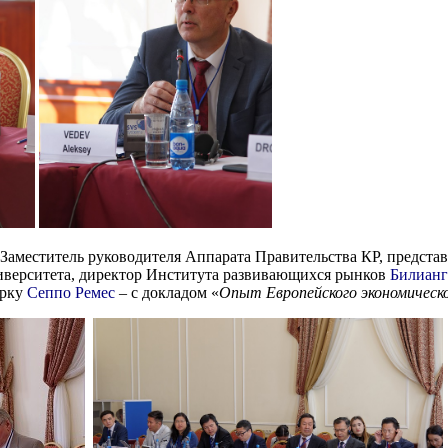
Заместитель руководителя Аппарата Правительства КР, предста
иверситета, директор Института развивающихся рынков
Билиан
урку
Сеппо Ремес
– с докладом «
Опыт Европейского экономическо