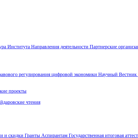
ура Института
Направления деятельности
Партнерские организ
авового регулирования цифровой экономики
Научный Вестни
кие проекты
айдаровские чтения
ги и скидки
Гранты
Аспирантам
Государственная итоговая аттес