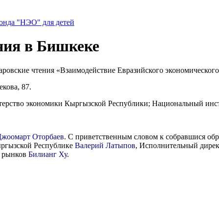
нда "НЭО" для детей
ения в Бишкеке
даровские чтения «Взаимодействие Евразийского экономического
екова, 87.
стерство экономики Кыргызской Республики; Национальный инс
Джоомарт Оторбаев
. С приветственным словом к собравшися о
ыргызской Республике
Валерий Латыпов
, Исполнительный дире
я рынков
Билианг
Ху
.