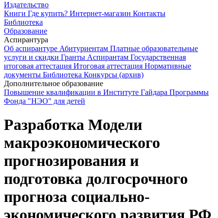
Издательство
Книги
Где купить?
Интернет-магазин
Контакты
Библиотека
Образование
Аспирантура
Об аспирантуре
Абитуриентам
Платные образовательные
услуги и скидки
Гранты
Аспирантам
Государственная
итоговая аттестация
Итоговая аттестация
Нормативные
документы
Библиотека
Конкурсы (архив)
Дополнительное образование
Повышение квалификации в Институте Гайдара
Программы
Фонда "НЭО" для детей
Разработка Модели
макроэкономического
прогнозирования и
подготовка долгосрочного
прогноза социально-
экономического развития РФ