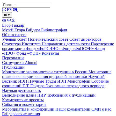
ru
▾
en
中文
Егор Гайдар
Музей Егора Гайдара
Библиография
Об институте
Ученый совет
Попечительский совет
Совет директоров
Структура Института
Направления деятельности
Партнерские
организации
Фонд «ФоРСЭНО»
Фонд «ФоПСЭИ»
Фонд
«НЭО»
Фонд «ФЭП»
Контакты
Персоналии
Сотрудники
Alumni
Публикации
Мониторинг экономической ситуации в России
Мониторинг
правового регулирования цифровой экономики
Научный
Вестник ИЭП
Научные Труды ИЭП
Монографии
Собрание
сочинений Е.Т. Гайдара
Экономика переходного периода
Научная деятельность
Выполнение плана НИР
Требования к публикациям
Коммерческие проекты
События и комментарии
Мероприятия и конференции
Наши комментарии
СМИ о нас
Гайдаровские чтения