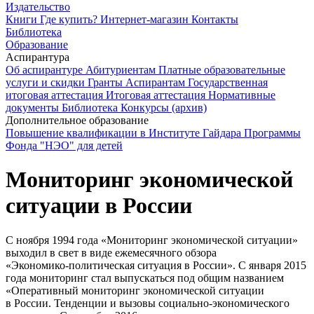
Издательство
Книги
Где купить?
Интернет-магазин
Контакты
Библиотека
Образование
Аспирантура
Об аспирантуре
Абитуриентам
Платные образовательные
услуги и скидки
Гранты
Аспирантам
Государственная
итоговая аттестация
Итоговая аттестация
Нормативные
документы
Библиотека
Конкурсы (архив)
Дополнительное образование
Повышение квалификации в Институте Гайдара
Программы
Фонда "НЭО" для детей
Мониторинг экономической
ситуации в России
С ноября 1994 года «Мониторинг экономической ситуации»
выходил в свет в виде ежемесячного обзора
«
Экономико-политическая
ситуация в России». C января 2015
года мониторинг стал выпускаться под общим названием
«Оперативный мониторинг экономической ситуации
в России. Тенденции и вызовы
социально-экономического