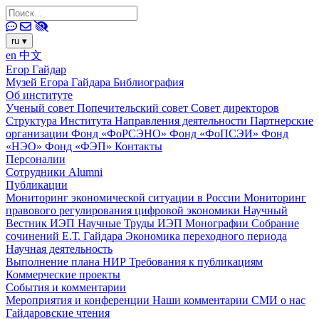
ru
▾
en
中文
Егор Гайдар
Музей Егора Гайдара
Библиография
Об институте
Ученый совет
Попечительский совет
Совет директоров
Структура Института
Направления деятельности
Партнерские
организации
Фонд «ФоРСЭНО»
Фонд «ФоПСЭИ»
Фонд
«НЭО»
Фонд «ФЭП»
Контакты
Персоналии
Сотрудники
Alumni
Публикации
Мониторинг экономической ситуации в России
Мониторинг
правового регулирования цифровой экономики
Научный
Вестник ИЭП
Научные Труды ИЭП
Монографии
Собрание
сочинений Е.Т. Гайдара
Экономика переходного периода
Научная деятельность
Выполнение плана НИР
Требования к публикациям
Коммерческие проекты
События и комментарии
Мероприятия и конференции
Наши комментарии
СМИ о нас
Гайдаровские чтения