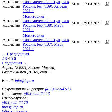
Авторский
экономической ситуации в
МЭС
12.04.2021
коллектив
России, №7 (139), Апрель
2021 г.
Мониторинг
Авторский
экономической ситуации в
МЭС
29.03.2021
коллектив
России, №6 (138), Март
2021 г.
Мониторинг
Авторский
экономической ситуации в
МЭС
15.03.2021
коллектив
России, №5 (137), Март
2021 г.
←
Предыдущая
2
3
4
5
6
Следующая
→
Адрес: 125993, Россия, Москва,
Газетный пер., д. 3-5, стр. 1
E-mail:
info@iep.ru
Секретариат Дирекции:
(495) 629-47-13
Канцелярия:
(495) 629-64-13
Пресс-служба:
(495) 695-67-70
press@iep.ru
Обратная связь