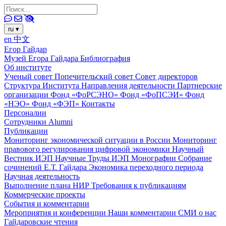
ru
▾
en
中文
Егор Гайдар
Музей Егора Гайдара
Библиография
Об институте
Ученый совет
Попечительский совет
Совет директоров
Структура Института
Направления деятельности
Партнерские
организации
Фонд «ФоРСЭНО»
Фонд «ФоПСЭИ»
Фонд
«НЭО»
Фонд «ФЭП»
Контакты
Персоналии
Сотрудники
Alumni
Публикации
Мониторинг экономической ситуации в России
Мониторинг
правового регулирования цифровой экономики
Научный
Вестник ИЭП
Научные Труды ИЭП
Монографии
Собрание
сочинений Е.Т. Гайдара
Экономика переходного периода
Научная деятельность
Выполнение плана НИР
Требования к публикациям
Коммерческие проекты
События и комментарии
Мероприятия и конференции
Наши комментарии
СМИ о нас
Гайдаровские чтения