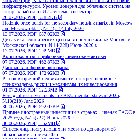
конкуренции, Как квантовые технологии становятся новой
инфраструктурой, Уровни доверия для облачных систем, на
которых работают ИИ-системы госсектора
20.07.2026, PDF, 528.2KB
Hedonic price trends for the secondary housing market in Moscow
and Moscow oblast, №14(219) July 2026
13.07.2026, PDF, 687.02KB
Динамика гедонических цен на вторичное жилье Москвы и
Московской области, №14(228) Июль 2026 г.
13.07.2026, PDF, 1.49MB
Криптовалюты и цифровые финансовые активы
07.07.2026, PDF, 462.87KB
Данные в цифровой экономике
07.07.2026, PDF, 472.92KB
Рынок вторичной недвижимости: портрет, основные
стейкхолдеры, риски и механизмы их нивелирования
01.07.2026, PDF, 12.23MB
Foreign direct investments in EAEU member states in 2025,
№13(218) June 2026
30.06.2026, PDF, 692.07KB
Прямые иностранные инвестиции в странах – членах ЕАЭС в
2025 году, №13(227) Июнь 2026 г.
30.06.2026, PDF, 1.52MB
Список лиц, поступающих на места по договорам об
образовании - приём 2026