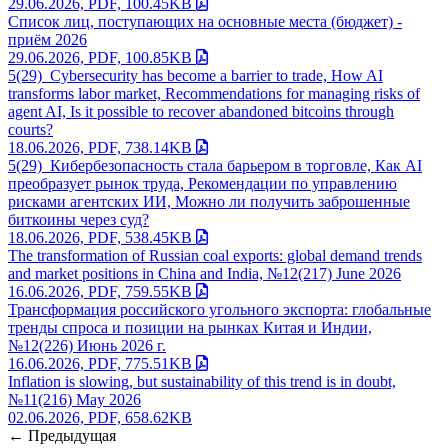
29.06.2026, PDF, 100.45KB
Список лиц, поступающих на основные места (бюджет) -
приём 2026
29.06.2026, PDF, 100.85KB
5(29)_Cybersecurity has become a barrier to trade, How AI
transforms labor market, Recommendations for managing risks of
agent AI, Is it possible to recover abandoned bitcoins through
courts?
18.06.2026, PDF, 738.14KB
5(29)_Кибербезопасность стала барьером в торговле, Как AI
преобразует рынок труда, Рекомендации по управлению
рисками агентских ИИ, Можно ли получить заброшенные
биткоины через суд?
18.06.2026, PDF, 538.45KB
The transformation of Russian coal exports: global demand trends
and market positions in China and India, №12(217) June 2026
16.06.2026, PDF, 759.55KB
Трансформация российского угольного экспорта: глобальные
тренды спроса и позиции на рынках Китая и Индии,
№12(226) Июнь 2026 г.
16.06.2026, PDF, 775.51KB
Inflation is slowing, but sustainability of this trend is in doubt,
№11(216) May 2026
02.06.2026, PDF, 658.62KB
←
Предыдущая