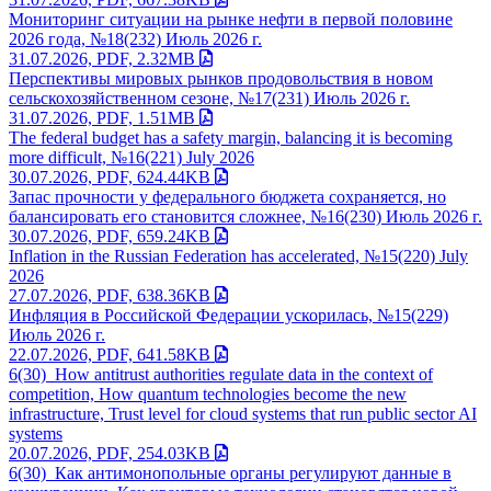
Мониторинг ситуации на рынке нефти в первой половине
2026 года, №18(232) Июль 2026 г.
31.07.2026, PDF, 2.32MB
Перспективы мировых рынков продовольствия в новом
сельскохозяйственном сезоне, №17(231) Июль 2026 г.
31.07.2026, PDF, 1.51MB
The federal budget has a safety margin, balancing it is becoming
more difficult, №16(221) July 2026
30.07.2026, PDF, 624.44KB
Запас прочности у федерального бюджета сохраняется, но
балансировать его становится сложнее, №16(230) Июль 2026 г.
30.07.2026, PDF, 659.24KB
Inflation in the Russian Federation has accelerated, №15(220) July
2026
27.07.2026, PDF, 638.36KB
Инфляция в Российской Федерации ускорилась, №15(229)
Июль 2026 г.
22.07.2026, PDF, 641.58KB
6(30)_How antitrust authorities regulate data in the context of
competition, How quantum technologies become the new
infrastructure, Trust level for cloud systems that run public sector AI
systems
20.07.2026, PDF, 254.03KB
6(30)_Как антимонопольные органы регулируют данные в