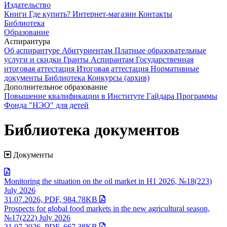
Издательство
Книги
Где купить?
Интернет-магазин
Контакты
Библиотека
Образование
Аспирантура
Об аспирантуре
Абитуриентам
Платные образовательные
услуги и скидки
Гранты
Аспирантам
Государственная
итоговая аттестация
Итоговая аттестация
Нормативные
документы
Библиотека
Конкурсы (архив)
Дополнительное образование
Повышение квалификации в Институте Гайдара
Программы
Фонда "НЭО" для детей
Библиотека документов
Документы
Monitoring the situation on the oil market in H1 2026, №18(223)
July 2026
31.07.2026, PDF, 984.78KB
Prospects for global food markets in the new agricultural season,
№17(222) July 2026
31.07.2026, PDF, 667.38KB